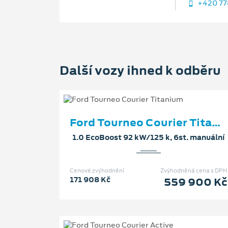
+420 77
Další vozy ihned k odběru
Ford Tourneo Courier Titanium
1.0 EcoBoost 92 kW/125 k, 6st. manuální
Cenové zvýhodnění
Zvýhodněná cena s DPH
171 908 Kč
559 900 Kč