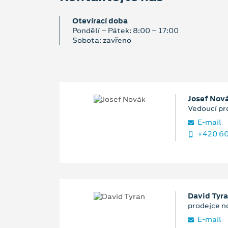
Otevírací doba
Pondělí – Pátek: 8:00 – 17:00
Sobota: zavřeno
Josef Nov
Vedoucí pr
E‑mail
+420 60
David Tyr
prodejce n
E‑mail