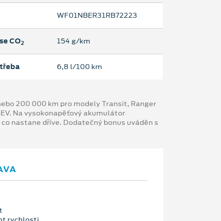
WF01NBER31RB72223
se CO
154 g/km
2
třeba
6,8 l/100 km
y nebo 200 000 km pro modely Transit, Ranger
 BEV. Na vysokonapěťový akumulátor
, co nastane dříve. Dodatečný bonus uváděn s
AVA
t
nt rychlosti