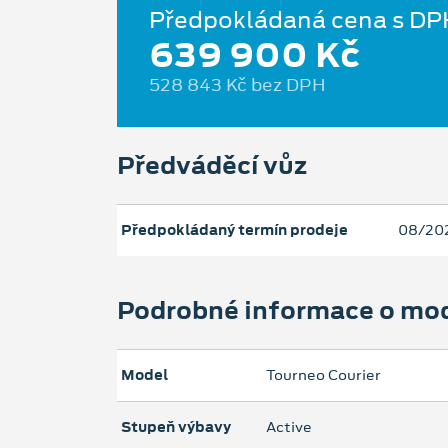
Předpokládaná cena s DP
639 900 Kč
528 843 Kč bez DPH
Předváděcí vůz
Předpokládaný termín prodeje
08/20
Podrobné informace o mo
Model
Tourneo Courier
Stupeň výbavy
Active