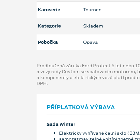
Karoserie
Tourneo
Kategorie
Skladem
Pobočka
Opava
Prodloužená záruka Ford Protect 5 let nebo 1
a vozy řady Custom se spalovacím motorem, 5
a komponenty u elektrických vozů platí prodl
DPH.
PŘÍPLATKOVÁ VÝBAVA
Sada Winter
Elektricky vyhřívané čelní sklo (B3
samozatmavitelné vnitřní zpětné z