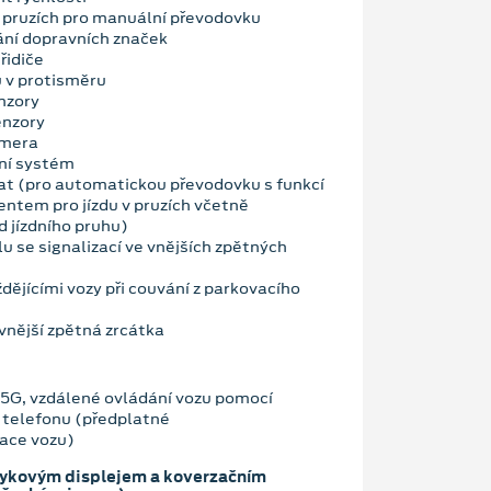
 v pruzích pro manuální převodovku
ní dopravních značek
řidiče
u v protisměru
nzory
enzory
amera
ní systém
t (pro automatickou převodovku s funkcí
entem pro jízdu v pruzích včetně
d jízdního pruhu)
u se signalizací ve vnějších zpětných
ždějícími vozy při couvání z parkovacího
vnější zpětná zrcátka
G, vzdálené ovládání vozu pomocí
 telefonu (předplatné
race vozu)
tykovým displejem a koverzačním