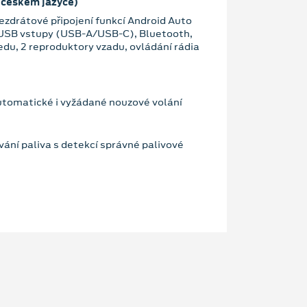
 českém jazyce)
zdrátové připojení funkcí Android Auto
 USB vstupy (USB-A/USB-C), Bluetooth,
edu, 2 reproduktory vzadu, ovládání rádia
utomatické i vyžádané nouzové volání
ání paliva s detekcí správné palivové