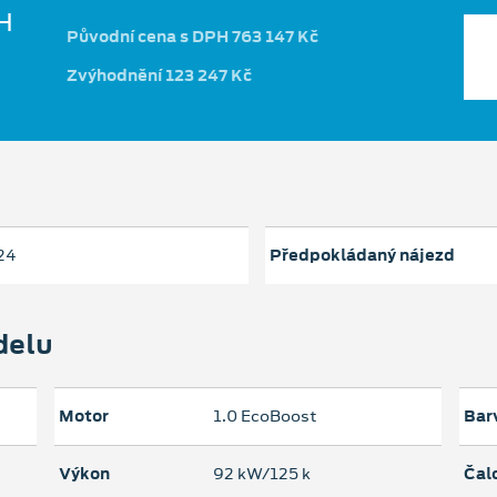
H
Původní cena s DPH 763 147 Kč
Zvýhodnění 123 247 Kč
24
Předpokládaný nájezd
delu
Motor
1.0 EcoBoost
Bar
Výkon
92 kW/125 k
Čal