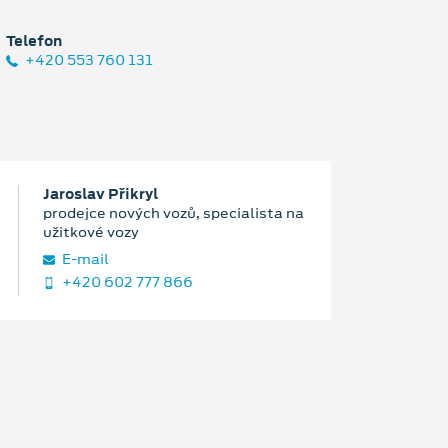
Telefon
+420 553 760 131
Jaroslav Přikryl
prodejce nových vozů, specialista na
užitkové vozy
E‑mail
+420 602 777 866