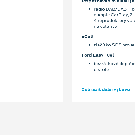
rozpoznáváním hlasu (v
rádio DAB/DAB+, be
a Apple CarPlay, 2
4 reproduktory vpř
na volantu
eCall
tlačítko SOS pro a
Ford Easy Fuel
bezzátkové doplňov
pistole
Zobrazit další výbavu