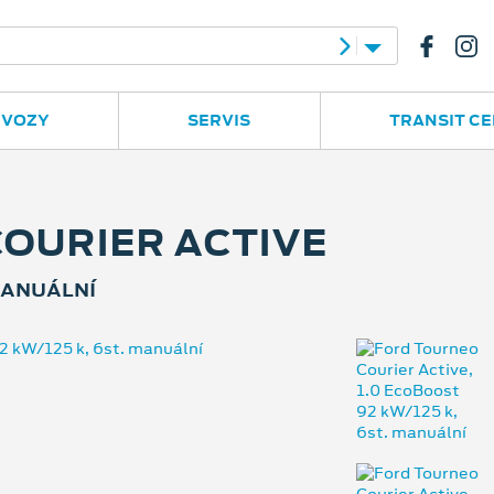
e
Ruská 2877
596 780 977
 VOZY
SERVIS
TRANSIT C
OURIER ACTIVE
 MANUÁLNÍ