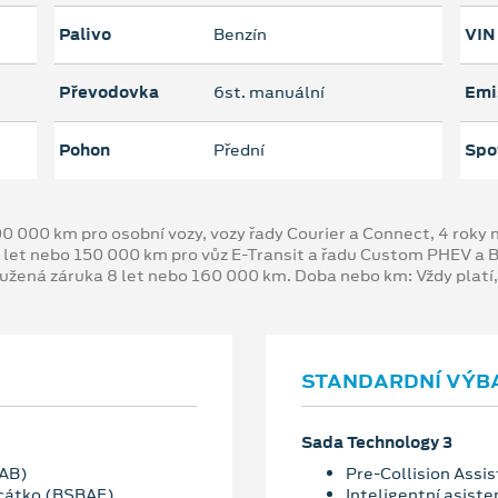
Palivo
Benzín
VIN
Převodovka
6st. manuální
Emi
Pohon
Přední
Spo
00 000 km pro osobní vozy, vozy řady Courier a Connect, 4 rok
 let nebo 150 000 km pro vůz E-Transit a řadu Custom PHEV a
oužená záruka 8 let nebo 160 000 km. Doba nebo km: Vždy platí
STANDARDNÍ VÝB
Sada Technology 3
MAB)
Pre-Collision Assis
rcátko (BSBAF)
Inteligentní asiste