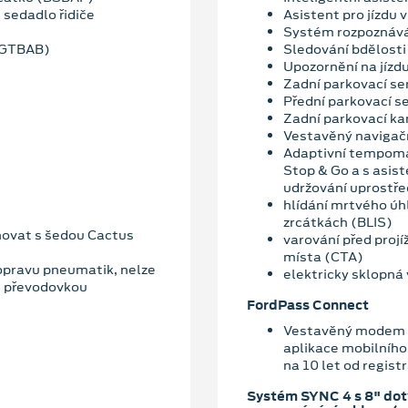
 sedadlo řidiče
Asistent pro jízdu
Systém rozpoznává
 (GTBAB)
Sledování bdělosti 
Upozornění na jízd
Zadní parkovací se
Přední parkovací s
Zadní parkovací k
Vestavěný navigač
Adaptivní tempoma
Stop & Go a s asist
udržování uprostře
hlídání mrtvého úhl
zrcátkách (BLIS)
novat s šedou Cactus
varování před projí
místa (CTA)
 opravu pneumatik, nelze
elektricky sklopná 
u převodovkou
FordPass Connect
Vestavěný modem 5
aplikace mobilního
na 10 let od regist
Systém SYNC 4 s 8" do