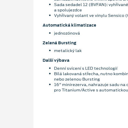
Sada sedadel 12 (BVFAN): vyhřívané
a spolujezdce
Vyhřívaný volant ve vinylu Sensico
Automatická klimatizace
jednozónová
Zelená Bursting
metalický lak
Další výbava
Denní svícení s LED technologií
Bílá lakovaná střecha, nutno kombi
nebo zelenou Bursting
16" minirezerva, nahrazuje sadu na
pro Titanium/Active s automaticko