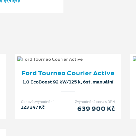
8 537 538
Ford Tourneo Courier Active
1.0 EcoBoost 92 kW/125 k, 6st. manuální
Cenové zvýhodnění
Zvýhodněná cena s DPH
123 247 Kč
639 900 Kč