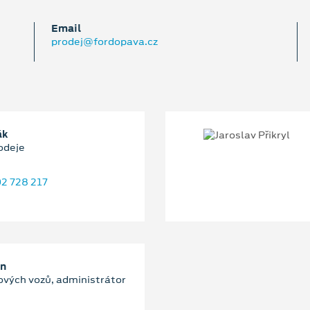
Email
prodej@fordopava.cz
ák
odeje
2 728 217
an
ových vozů, administrátor