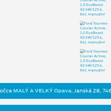
bočce
MALÝ A VELKÝ Opava
, Janská 28, 7