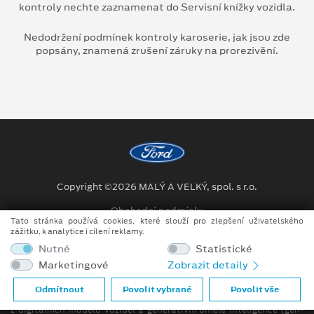
kontroly nechte zaznamenat do Servisní knížky vozidla.
Nedodržení podmínek kontroly karoserie, jak jsou zde
popsány, znamená zrušení záruky na prorezivění.
Copyright ©2026 MALÝ A VELKÝ, spol. s r.o.
Obchodní podmínky
Tato stránka používá cookies, které slouží pro zlepšení uživatelského
zážitku, k analytice i cílení reklamy.
Ochrana osobních údajů
Nutné
Statistické
Prohlášení o zpracování údajů konečných zákazníků
Marketingové
Zobrazit detaily
Při tvorbě videí a obrázků na tomto webu je využíváno kombinace
Odmítnout
Povolit vybrané
Povolit vše
tradičních fotografií či videí, počítačem generovaných snímků (CGI)
z digitálních modelů vozidel a generativní umělé inteligence (gen-