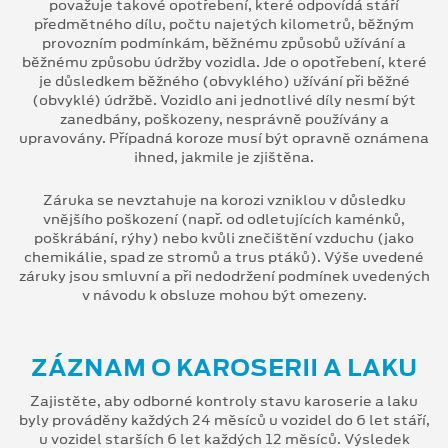
považuje takové opotřebení, které odpovídá stáří
předmětného dílu, počtu najetých kilometrů, běžným
provozním podmínkám, běžnému způsobů užívání a
běžnému způsobu údržby vozidla. Jde o opotřebení, které
je důsledkem běžného (obvyklého) užívání při běžné
(obvyklé) údržbě. Vozidlo ani jednotlivé díly nesmí být
zanedbány, poškozeny, nesprávně používány a
upravovány. Případná koroze musí být opravně oznámena
ihned, jakmile je zjištěna.
Záruka se nevztahuje na korozi vzniklou v důsledku
vnějšího poškození (např. od odletujících kaménků,
poškrábání, rýhy) nebo kvůli znečištění vzduchu (jako
chemikálie, spad ze stromů a trus ptáků). Výše uvedené
záruky jsou smluvní a při nedodržení podmínek uvedených
v návodu k obsluze mohou být omezeny.
ZÁZNAM O KAROSERII A LAKU
Zajistěte, aby odborné kontroly stavu karoserie a laku
byly prováděny každých 24 měsíců u vozidel do 6 let stáří,
u vozidel starších 6 let každých 12 měsíců. Výsledek