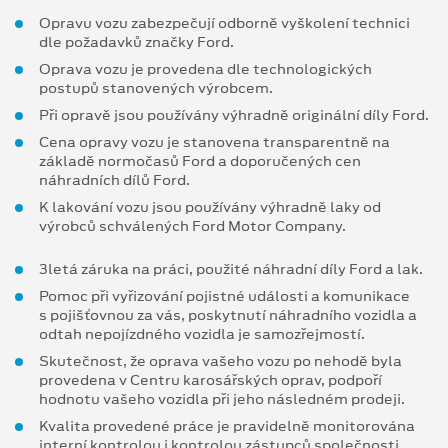
Opravu vozu zabezpečují odborně vyškolení technici
dle požadavků značky Ford.
Oprava vozu je provedena dle technologických
postupů stanovených výrobcem.
Při opravě jsou používány výhradně originální díly Ford.
Cena opravy vozu je stanovena transparentně na
základě normočasů Ford a doporučených cen
náhradních dílů Ford.
K lakování vozu jsou používány výhradně laky od
výrobců schválených Ford Motor Company.
3letá záruka na práci, použité náhradní díly Ford a lak.
Pomoc při vyřizování pojistné události a komunikace
s pojišťovnou za vás, poskytnutí náhradního vozidla a
odtah nepojízdného vozidla je samozřejmostí.
Skutečnost, že oprava vašeho vozu po nehodě byla
provedena v Centru karosářských oprav, podpoří
hodnotu vašeho vozidla při jeho následném prodeji.
Kvalita provedené práce je pravidelně monitorována
interní kontrolou i kontrolou zástupců společnosti