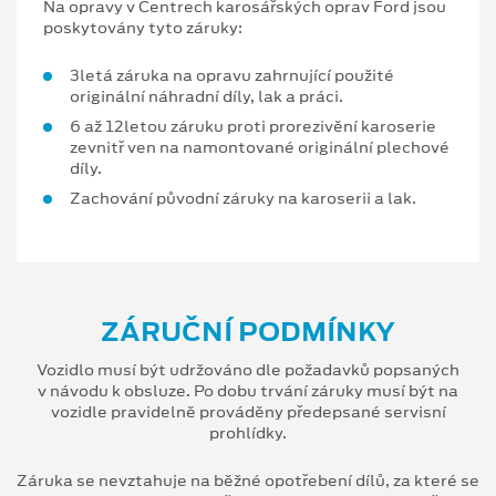
Na opravy v Centrech karosářských oprav Ford jsou
poskytovány tyto záruky:
3letá záruka na opravu zahrnující použité
originální náhradní díly, lak a práci.
6 až 12letou záruku proti prorezivění karoserie
zevnitř ven na namontované originální plechové
díly.
Zachování původní záruky na karoserii a lak.
ZÁRUČNÍ PODMÍNKY
Vozidlo musí být udržováno dle požadavků popsaných
v návodu k obsluze. Po dobu trvání záruky musí být na
vozidle pravidelně prováděny předepsané servisní
prohlídky.
Záruka se nevztahuje na běžné opotřebení dílů, za které se