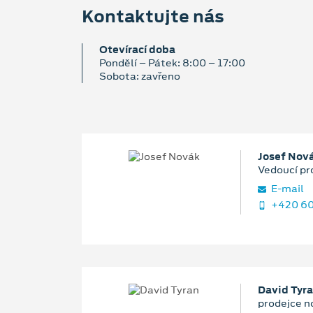
Kontaktujte nás
Otevírací doba
Pondělí – Pátek: 8:00 – 17:00
Sobota: zavřeno
Josef Nov
Vedoucí pr
E‑mail
+420 60
David Tyr
prodejce n