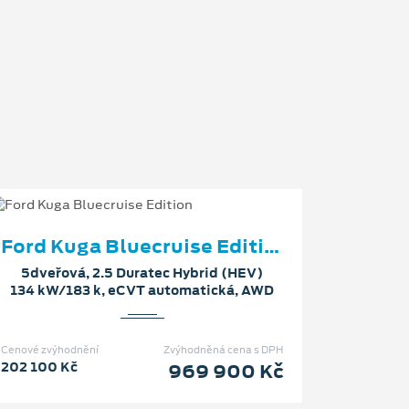
Ford Kuga Bluecruise Edition
5dveřová, 2.5 Duratec Hybrid (HEV)
134 kW/183 k, eCVT automatická, AWD
Cenové zvýhodnění
Zvýhodněná cena s DPH
202 100 Kč
969 900 Kč