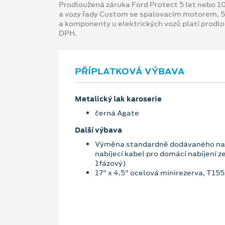
Prodloužená záruka Ford Protect 5 let nebo 1
a vozy řady Custom se spalovacím motorem, 5
a komponenty u elektrických vozů platí prodl
DPH.
PŘÍPLATKOVÁ VÝBAVA
Metalický lak karoserie
černá Agate
Další výbava
Výměna standardně dodávaného nab
nabíjecí kabel pro domácí nabíjení z
1fázový)
17" x 4.5" ocelová minirezerva, T15