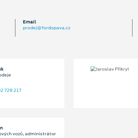
Email
prodej@fordopava.cz
ák
odeje
2 728 217
an
ových vozů, administrátor