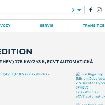
e
Ruská 2877
596 780 977
 VOZY
SERVIS
TRANSIT C
EDITION
PHEV) 178 KW/243 K, ECVT AUTOMATICKÁ