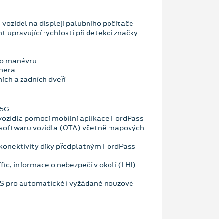
vozidel na displeji palubního počítače
nt upravující rychlosti při detekci značky
ho manévru
mera
ích a zadních dveří
 5G
vozidla pomocí mobilní aplikace FordPass
 softwaru vozidla (OTA) včetně mapových
konektivity díky předplatným FordPass
fic, informace o nebezpečí v okolí (LHI)
OS pro automatické i vyžádané nouzové