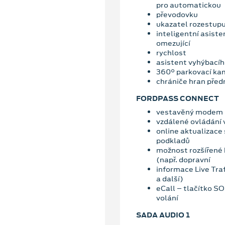
pro automatickou
převodovku
ukazatel rozestupu 
inteligentní asiste
omezující
rychlost
asistent vyhýbací
360° parkovací ka
chrániče hran předn
FORDPASS CONNECT
vestavěný modem
vzdálené ovládání 
online aktualizace
podkladů
možnost rozšířené 
(např. dopravní
informace Live Traf
a další)
eCall – tlačítko S
volání
SADA AUDIO 1