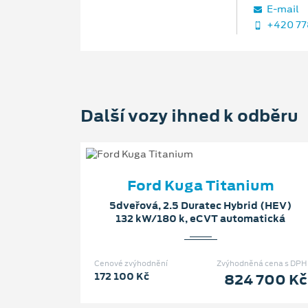
E‑mail
+420 77
Další vozy ihned k odběru
Ford Kuga Titanium
5dveřová, 2.5 Duratec Hybrid (HEV)
132 kW/180 k, eCVT automatická
Cenové zvýhodnění
Zvýhodněná cena s DPH
172 100 Kč
824 700 Kč