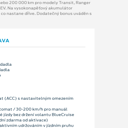
y nebo 200 000 km pro modely Transit, Ranger
 BEV. Na vysokonapěťový akumulátor
, co nastane dříve. Dodatečný bonus uváděn s
AVA
edadla
dadla
o
t (ACC) s nastavitelným omezením
tomat / 30-200 km/h pro manuál
 jízdy bez držení volantu BlueCruise
dní zdarma od aktivace)
ktivním udržováním v jízdním pruhu