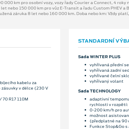
00 000 km pro osobní vozy, vozy řady Courier a Connect, 4 rok
 let nebo 150 000 km pro vůz E-Transit a řadu Custom PHEV a
oužená záruka 8 let nebo 160 000 km. Doba nebo km: Vždy platí
STANDARDNÍ VÝB
Sada WINTER PLUS
vyhřívaná přední s
vyhřívaná zadní se
vyhřívané čelní skl
vyhřívaný volant
íjecího kabelu za
e zásuvky v délce (230 V
Sada TECHNOLOGY
5/ 70 R17 110M
adaptivní tempoma
rychlosti v rozpětí:
0-200 km/h pro au
možnost asistované
(předplatné na 90 
Funkce Stop&Go s a