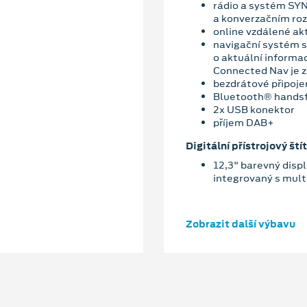
rádio a systém SYN
a konverzačním ro
online vzdálené ak
navigační systém s
o aktuální informa
Connected Nav je z
bezdrátové připoje
Bluetooth® hands
2x USB konektor
příjem DAB+
Digitální přístrojový štít
12,3" barevný displ
integrovaný s mu
Zobrazit další výbavu