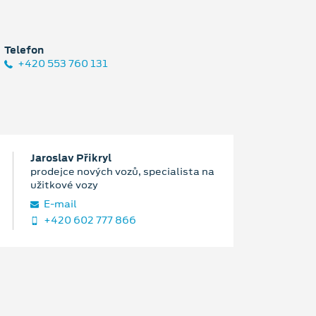
Telefon
+420 553 760 131
Jaroslav Přikryl
prodejce nových vozů, specialista na
užitkové vozy
E‑mail
+420 602 777 866