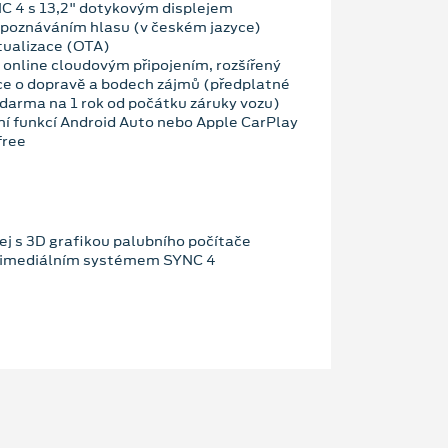
C 4 s 13,2" dotykovým displejem
zpoznáváním hlasu (v českém jazyce)
tualizace (OTA)
 online cloudovým připojením, rozšířený
ce o dopravě a bodech zájmů (předplatné
darma na 1 rok od počátku záruky vozu)
ní funkcí Android Auto nebo Apple CarPlay
free
ej s 3D grafikou palubního počítače
ltimediálním systémem SYNC 4