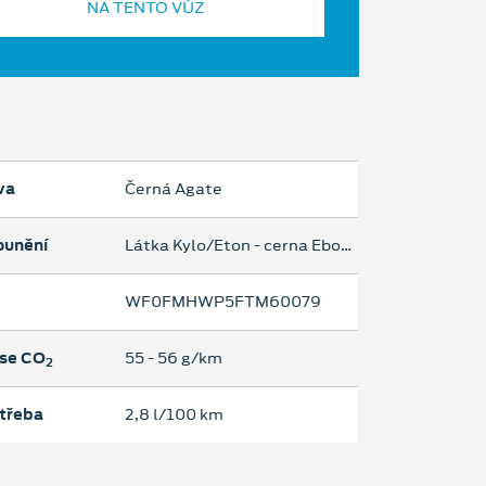
NA TENTO VŮZ
va
Černá Agate
ounění
Látka Kylo/Eton - cerna Ebony
WF0FMHWP5FTM60079
se CO
55 ‐ 56 g/km
2
třeba
2,8 l/100 km