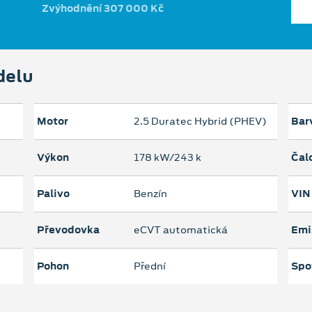
Zvýhodnění 307 000 Kč
delu
Motor
2.5 Duratec Hybrid (PHEV)
Bar
Výkon
178 kW/243 k
Čal
Palivo
Benzín
VIN
Převodovka
eCVT automatická
Emi
Pohon
Přední
Spo