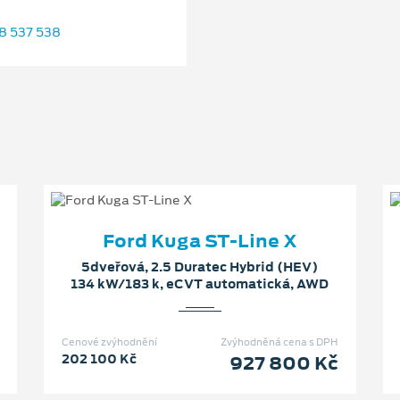
8 537 538
Ford Kuga ST-Line X
5dveřová, 2.5 Duratec Hybrid (HEV)
134 kW/183 k, eCVT automatická, AWD
Cenové zvýhodnění
Zvýhodněná cena s DPH
202 100 Kč
927 800 Kč