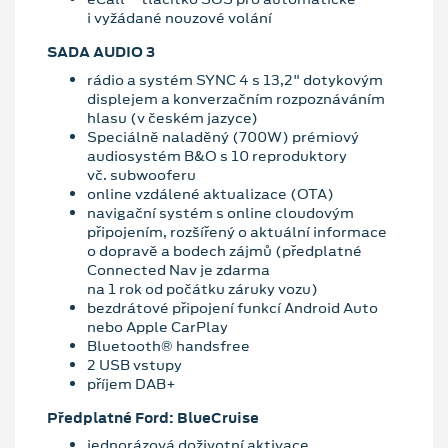
i vyžádané nouzové volání
SADA AUDIO 3
rádio a systém SYNC 4 s 13,2" dotykovým
displejem a konverzačním rozpoznáváním
hlasu (v českém jazyce)
Speciálně naladěný (700W) prémiový
audiosystém B&O s 10 reproduktory
vč. subwooferu
online vzdálené aktualizace (OTA)
navigační systém s online cloudovým
připojením, rozšířený o aktuální informace
o dopravě a bodech zájmů (předplatné
Connected Nav je zdarma
na 1 rok od počátku záruky vozu)
bezdrátové připojení funkcí Android Auto
nebo Apple CarPlay
Bluetooth® handsfree
2 USB vstupy
příjem DAB+
Předplatné Ford: BlueCruise
jednorázová doživotní aktivace