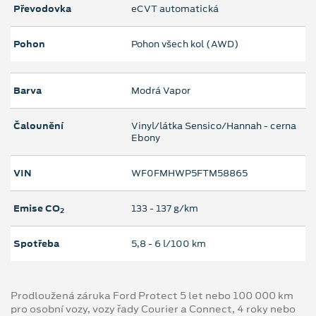
Převodovka
eCVT automatická
Pohon
Pohon všech kol (AWD)
Barva
Modrá Vapor
Čalounění
Vinyl/látka Sensico/Hannah - cerna
Ebony
VIN
WF0FMHWP5FTM58865
Emise CO
133 ‐ 137 g/km
2
Spotřeba
5,8 ‐ 6 l/100 km
Prodloužená záruka Ford Protect 5 let nebo 100 000 km
pro osobní vozy, vozy řady Courier a Connect, 4 roky nebo