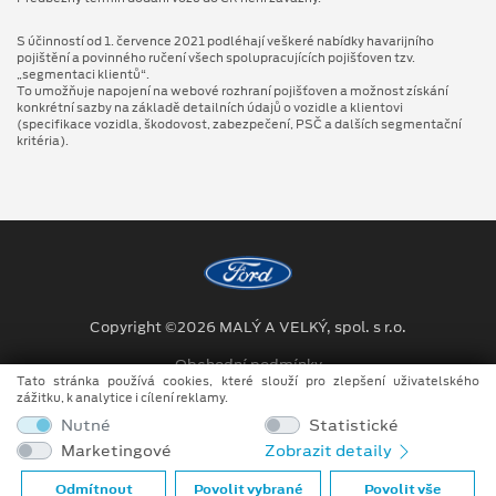
S účinností od 1. července 2021 podléhají veškeré nabídky havarijního
pojištění a povinného ručení všech spolupracujících pojišťoven tzv.
„segmentaci klientů“.
To umožňuje napojení na webové rozhraní pojišťoven a možnost získání
konkrétní sazby na základě detailních údajů o vozidle a klientovi
(specifikace vozidla, škodovost, zabezpečení, PSČ a dalších segmentační
kritéria).
Copyright ©2026 MALÝ A VELKÝ, spol. s r.o.
Obchodní podmínky
Tato stránka používá cookies, které slouží pro zlepšení uživatelského
zážitku, k analytice i cílení reklamy.
Ochrana osobních údajů
Nutné
Statistické
Prohlášení o zpracování údajů konečných zákazníků
Marketingové
Zobrazit detaily
Při tvorbě videí a obrázků na tomto webu je využíváno kombinace
Odmítnout
Povolit vybrané
Povolit vše