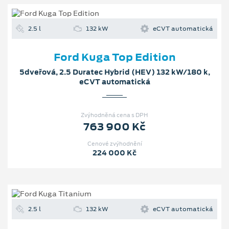
2.5 l
132 kW
eCVT automatická
Ford Kuga Top Edition
5dveřová, 2.5 Duratec Hybrid (HEV) 132 kW/180 k,
eCVT automatická
Zvýhodněná cena s DPH
763 900 Kč
Cenové zvýhodnění
224 000 Kč
2.5 l
132 kW
eCVT automatická