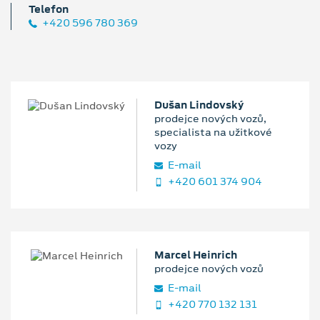
Telefon
+420 596 780 369
Dušan Lindovský
prodejce nových vozů,
specialista na užitkové
vozy
E‑mail
+420 601 374 904
Marcel Heinrich
prodejce nových vozů
E‑mail
+420 770 132 131