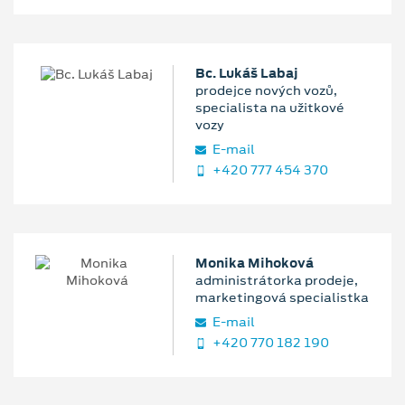
Bc. Lukáš Labaj
prodejce nových vozů,
specialista na užitkové
vozy
E‑mail
+420 777 454 370
Monika Mihoková
administrátorka prodeje,
marketingová specialistka
E‑mail
+420 770 182 190