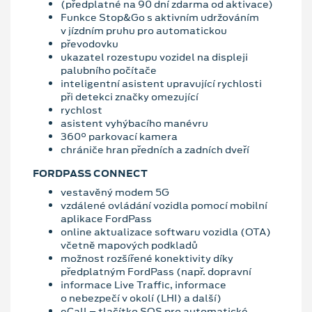
(předplatné na 90 dní zdarma od aktivace)
Funkce Stop&Go s aktivním udržováním
v jízdním pruhu pro automatickou
převodovku
ukazatel rozestupu vozidel na displeji
palubního počítače
inteligentní asistent upravující rychlosti
při detekci značky omezující
rychlost
asistent vyhýbacího manévru
360° parkovací kamera
chrániče hran předních a zadních dveří
FORDPASS CONNECT
vestavěný modem 5G
vzdálené ovládání vozidla pomocí mobilní
aplikace FordPass
online aktualizace softwaru vozidla (OTA)
včetně mapových podkladů
možnost rozšířené konektivity díky
předplatným FordPass (např. dopravní
informace Live Traffic, informace
o nebezpečí v okolí (LHI) a další)
eCall – tlačítko SOS pro automatické