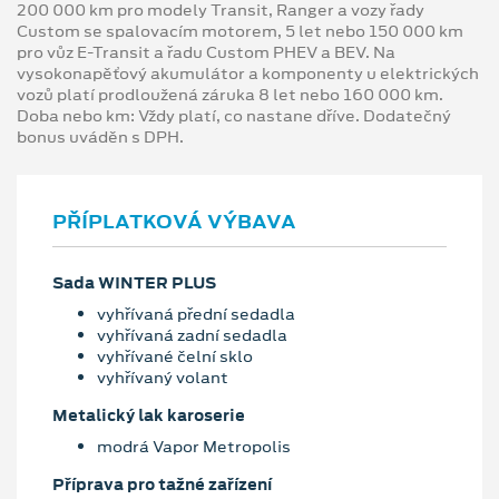
200 000 km pro modely Transit, Ranger a vozy řady
Custom se spalovacím motorem, 5 let nebo 150 000 km
pro vůz E-Transit a řadu Custom PHEV a BEV. Na
vysokonapěťový akumulátor a komponenty u elektrických
vozů platí prodloužená záruka 8 let nebo 160 000 km.
Doba nebo km: Vždy platí, co nastane dříve. Dodatečný
bonus uváděn s DPH.
PŘÍPLATKOVÁ VÝBAVA
Sada WINTER PLUS
vyhřívaná přední sedadla
vyhřívaná zadní sedadla
vyhřívané čelní sklo
vyhřívaný volant
Metalický lak karoserie
modrá Vapor Metropolis
Příprava pro tažné zařízení