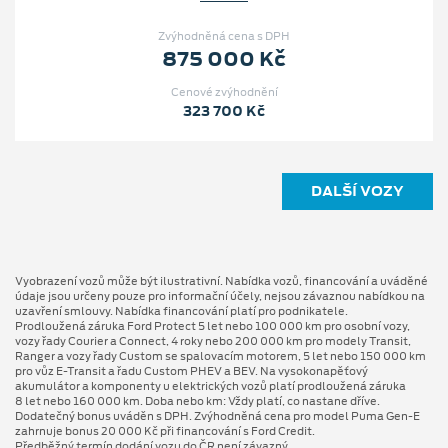
Zvýhodněná cena s DPH
875 000 Kč
Cenové zvýhodnění
323 700 Kč
DALŠÍ VOZY
Vyobrazení vozů může být ilustrativní. Nabídka vozů, financování a uváděné
údaje jsou určeny pouze pro informační účely, nejsou závaznou nabídkou na
uzavření smlouvy. Nabídka financování platí pro podnikatele.
Prodloužená záruka Ford Protect 5 let nebo 100 000 km pro osobní vozy,
vozy řady Courier a Connect, 4 roky nebo 200 000 km pro modely Transit,
Ranger a vozy řady Custom se spalovacím motorem, 5 let nebo 150 000 km
pro vůz E-Transit a řadu Custom PHEV a BEV. Na vysokonapěťový
akumulátor a komponenty u elektrických vozů platí prodloužená záruka
8 let nebo 160 000 km. Doba nebo km: Vždy platí, co nastane dříve.
Dodatečný bonus uváděn s DPH. Zvýhodněná cena pro model Puma Gen⁠-⁠E
zahrnuje bonus 20 000 Kč při financování s Ford Credit.
Předběžný termín dodání vozu do ČR není závazný.