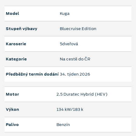
Model
Kuga
Stupeň výbavy
Bluecruise Edition
Karoserie
5dveřová
Kategorie
Na cestě do ČR
Předběžný termín dodání
34. týden 2026
Motor
2.5 Duratec Hybrid (HEV)
Výkon
134 kW/183 k
Palivo
Benzín