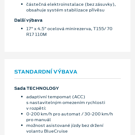
částečná elektroinstalace (bez zásuvky),
obsahuje systém stabilizace přívěsu
Další výbava
17" x 4.5" ocelová minirezerva, T155/ 70
R17 110M
STANDARDNÍ VÝBAVA
Sada TECHNOLOGY
adaptivní tempomat (ACC)
s nastavitelným omezením rychlosti
v rozpětí:
0-200 km/h pro automat / 30-200 km/h
pro manuál
možnost asistované jízdy bez držení
volantu BlueCruise