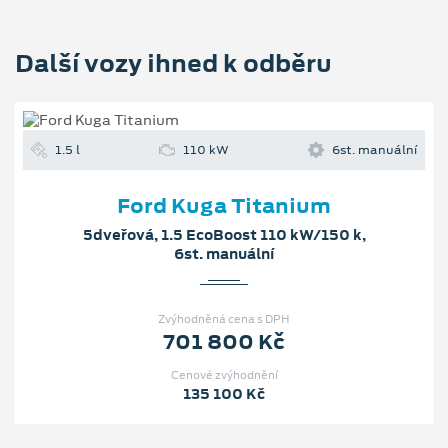
Další vozy ihned k odběru
1.5 l
110 kW
6st. manuální
Ford Kuga Titanium
5dveřová, 1.5 EcoBoost 110 kW/150 k,
6st. manuální
Zvýhodněná cena s DPH
701 800 Kč
Cenové zvýhodnění
135 100 Kč