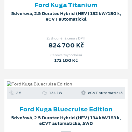
Ford Kuga Titanium
5dveřová, 2.5 Duratec Hybrid (HEV) 132 kW/180 k,
eCVT automatická
Zvýhodněná cena s DPH
824 700 Kč
Cenové zvýhodnění
172 100 Kč
2.5 l
134 kW
eCVT automatická
Ford Kuga Bluecruise Edition
5dveřová, 2.5 Duratec Hybrid (HEV) 134 kW/183 k,
eCVT automatická, AWD