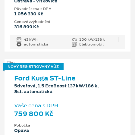
Ostrava - Vítkovice
Původní cena s DPH
1 056 330 Kč
Cenové zvýhodnění
316 899 Kč
43 kWh
100 kW/136 k
automatická
Elektromobil
NOVÝ REGISTROVANÝ VŮZ
Ford Kuga ST-Line
5dveřová, 1.5 EcoBoost 137 kW/186 k,
8st. automatická
Vaše cena s DPH
759 800 Kč
Pobočka
Opava