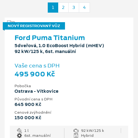
1
2
3
4
NOVÝ REGISTROVANÝ VŮZ
Ford Puma Titanium
5dveřová, 1.0 EcoBoost Hybrid (mHEV)
92 kW/125 k, 6st. manuální
Vaše cena s DPH
495 900 Kč
Pobočka
Ostrava - Vítkovice
Původní cena s DPH
645 900 Kč
Cenové zvýhodnění
150 000 Kč
1 l
92 kW/125 k
6st. manuální
Hybrid