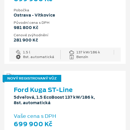
Pobočka
Ostrava - Vítkovice
Původní cena s DPH
981 800 Kč
Cenové zvýhodnění
281 900 Kč
1.5 l
137 kW/186 k
8st. automatická
Benzín
NOVÝ REGISTROVANÝ VŮZ
Ford Kuga ST-Line
5dveřová, 1.5 EcoBoost 137 kW/186 k,
8st. automatická
Vaše cena s DPH
699 900 Kč