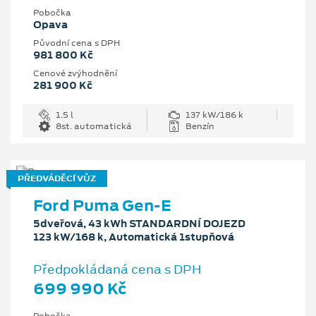
Pobočka
Opava
Původní cena s DPH
981 800 Kč
Cenové zvýhodnění
281 900 Kč
1.5 l
137 kW/186 k
8st. automatická
Benzín
PŘEDVÁDĚCÍ VŮZ
Ford Puma Gen-E
5dveřová, 43 kWh STANDARDNÍ DOJEZD
123 kW/168 k, Automatická 1stupňová
Předpokládaná cena s DPH
699 990 Kč