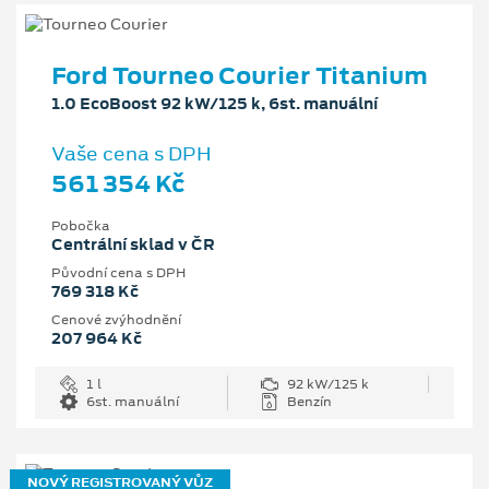
Ford Tourneo Courier Titanium
1.0 EcoBoost 92 kW/125 k, 6st. manuální
Vaše cena s DPH
561 354 Kč
Pobočka
Centrální sklad v ČR
Původní cena s DPH
769 318 Kč
Cenové zvýhodnění
207 964 Kč
1 l
92 kW/125 k
6st. manuální
Benzín
NOVÝ REGISTROVANÝ VŮZ