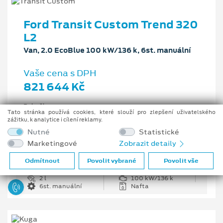
Ford Transit Custom Trend 320
L2
Van, 2.0 EcoBlue 100 kW/136 k, 6st. manuální
Vaše cena s DPH
821 644 Kč
Pobočka
Tato stránka používá cookies, které slouží pro zlepšení uživatelského
Opava
zážitku, k analytice i cílení reklamy.
Původní cena s DPH
Nutné
Statistické
1 226 335 Kč
Marketingové
Zobrazit detaily
Cenové zvýhodnění
404 691 Kč
Odmítnout
Povolit vybrané
Povolit vše
2 l
100 kW/136 k
6st. manuální
Nafta