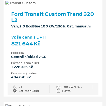
Ford Transit Custom Trend 320
L2
Van, 2.0 EcoBlue 100 kW/136 k, 6st. manuální
Vaše cena s DPH
821 644 Kč
Pobočka
Centrální sklad v ČR
Původní cena s DPH
1 226 335 Kč
Cenové zvýhodnění
404 691 Kč
2 l
100 kW/136 k
6st. manuální
Nafta