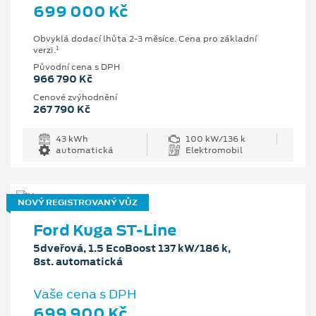
699 000 Kč
Obvyklá dodací lhůta 2-3 měsíce. Cena pro základní
1
verzi.
Původní cena s DPH
966 790 Kč
Cenové zvýhodnění
267 790 Kč
43 kWh
100 kW/136 k
automatická
Elektromobil
NOVÝ REGISTROVANÝ VŮZ
Ford Kuga ST-Line
5dveřová, 1.5 EcoBoost 137 kW/186 k,
8st. automatická
Vaše cena s DPH
699 900 Kč