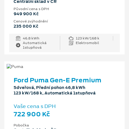
Centrální sklad v ČR
Původní cena s DPH
949 900 Kč
Cenové zvýhodnění
235 000 Kč
46.8 kWh
123 kW/168 k
Automatická
Elektromobil
1stupňová
Ford Puma Gen-E Premium
5dveřová, Přední pohon 46,8 kWh
123 kW/168 k, Automatická 1stupňová
Vaše cena s DPH
722 900 Kč
Pobočka