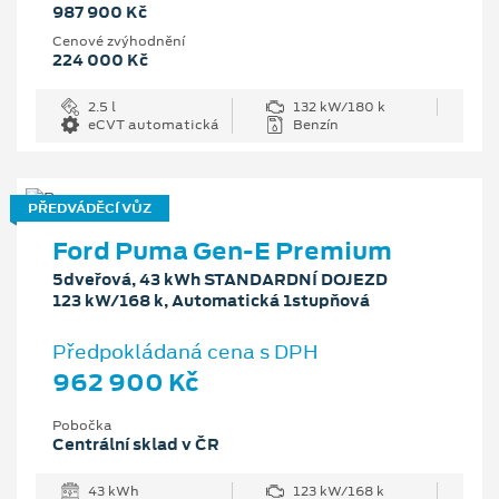
987 900 Kč
Cenové zvýhodnění
224 000 Kč
2.5 l
132 kW/180 k
eCVT automatická
Benzín
PŘEDVÁDĚCÍ VŮZ
Ford Puma Gen-E Premium
5dveřová, 43 kWh STANDARDNÍ DOJEZD
123 kW/168 k, Automatická 1stupňová
Předpokládaná cena s DPH
962 900 Kč
Pobočka
Centrální sklad v ČR
43 kWh
123 kW/168 k