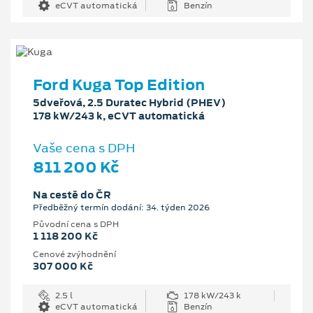
eCVT automatická
Benzín
Ford Kuga Top Edition
5dveřová, 2.5 Duratec Hybrid (PHEV)
178 kW/243 k, eCVT automatická
Vaše cena s DPH
811 200 Kč
Na cestě do ČR
Předběžný termín dodání: 34. týden 2026
Původní cena s DPH
1 118 200 Kč
Cenové zvýhodnění
307 000 Kč
2.5 l
178 kW/243 k
eCVT automatická
Benzín