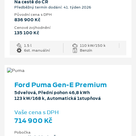
Na cestě do ČR
Předběžný termín dodání: 41. týden 2026
Původní cena s DPH
836 900 Kč
Cenové zvýhodnění
135 100 Kč
1.5 l
110 kW/150 k
6st. manuální
Benzín
Ford Puma Gen-E Premium
5dveřová, Přední pohon 46,8 kWh
123 kW/168 k, Automatická 1stupňová
Vaše cena s DPH
714 900 Kč
Pobočka