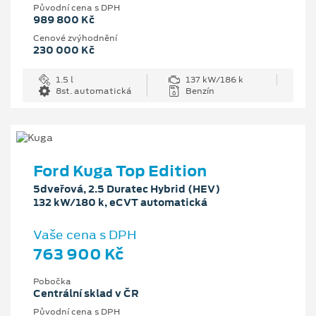
Původní cena s DPH
989 800 Kč
Cenové zvýhodnění
230 000 Kč
1.5 l
137 kW/186 k
8st. automatická
Benzín
Ford Kuga Top Edition
5dveřová, 2.5 Duratec Hybrid (HEV)
132 kW/180 k, eCVT automatická
Vaše cena s DPH
763 900 Kč
Pobočka
Centrální sklad v ČR
Původní cena s DPH