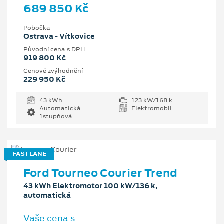
689 850 Kč
Pobočka
Ostrava - Vítkovice
Původní cena s DPH
919 800 Kč
Cenové zvýhodnění
229 950 Kč
43 kWh
123 kW/168 k
Automatická
Elektromobil
1stupňová
FAST LANE
Ford Tourneo Courier Trend
43 kWh Elektromotor 100 kW/136 k,
automatická
Vaše cena s