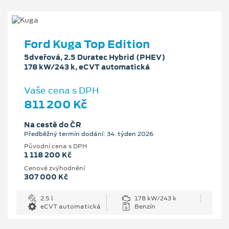
Ford Kuga Top Edition
5dveřová, 2.5 Duratec Hybrid (PHEV)
178 kW/243 k, eCVT automatická
Vaše cena s DPH
811 200 Kč
Na cestě do ČR
Předběžný termín dodání: 34. týden 2026
Původní cena s DPH
1 118 200 Kč
Cenové zvýhodnění
307 000 Kč
2.5 l
178 kW/243 k
eCVT automatická
Benzín