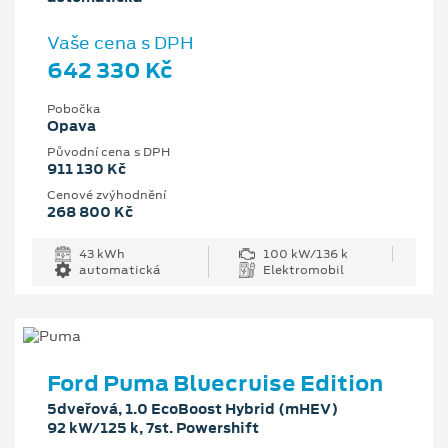
Vaše cena s DPH
642 330 Kč
Pobočka
Opava
Původní cena s DPH
911 130 Kč
Cenové zvýhodnění
268 800 Kč
43 kWh
100 kW/136 k
automatická
Elektromobil
Ford Puma Bluecruise Edition
5dveřová, 1.0 EcoBoost Hybrid (mHEV)
92 kW/125 k, 7st. Powershift