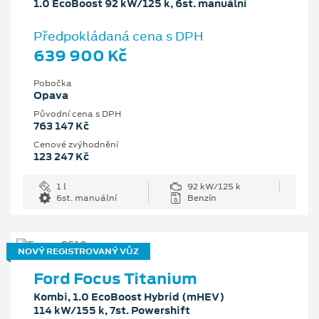
1.0 EcoBoost 92 kW/125 k, 6st. manuální
Předpokládaná cena s DPH
639 900 Kč
Pobočka
Opava
Původní cena s DPH
763 147 Kč
Cenové zvýhodnění
123 247 Kč
1 l
92 kW/125 k
6st. manuální
Benzín
NOVÝ REGISTROVANÝ VŮZ
Ford Focus Titanium
Kombi, 1.0 EcoBoost Hybrid (mHEV)
114 kW/155 k, 7st. Powershift