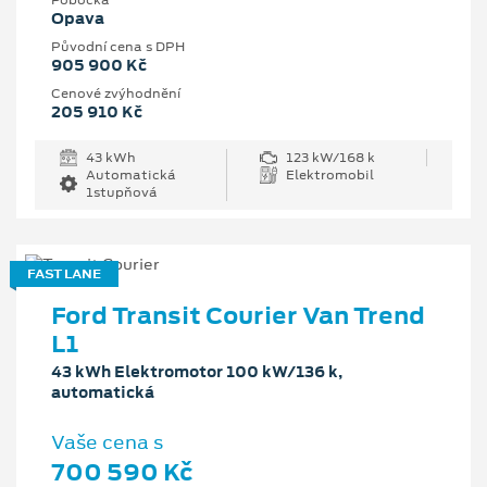
Pobočka
Opava
Původní cena s DPH
905 900 Kč
Cenové zvýhodnění
205 910 Kč
43 kWh
123 kW/168 k
Automatická
Elektromobil
1stupňová
FAST LANE
Ford Transit Courier Van Trend
L1
43 kWh Elektromotor 100 kW/136 k,
automatická
Vaše cena s
700 590 Kč