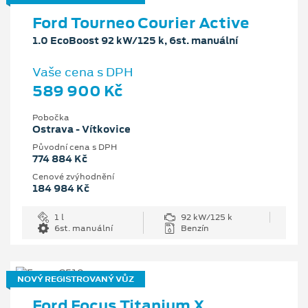
Ford Tourneo Courier Active
1.0 EcoBoost 92 kW/125 k, 6st. manuální
Vaše cena s DPH
589 900 Kč
Pobočka
Ostrava - Vítkovice
Původní cena s DPH
774 884 Kč
Cenové zvýhodnění
184 984 Kč
1 l
92 kW/125 k
6st. manuální
Benzín
NOVÝ REGISTROVANÝ VŮZ
Ford Focus Titanium X