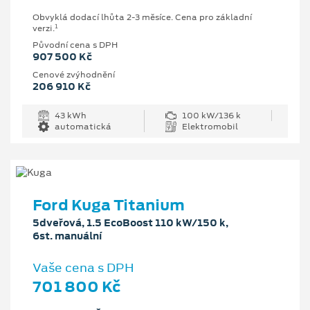
Obvyklá dodací lhůta 2-3 měsíce. Cena pro základní
1
verzi.
Původní cena s DPH
907 500 Kč
Cenové zvýhodnění
206 910 Kč
43 kWh
100 kW/136 k
automatická
Elektromobil
Ford Kuga Titanium
5dveřová, 1.5 EcoBoost 110 kW/150 k,
6st. manuální
Vaše cena s DPH
701 800 Kč