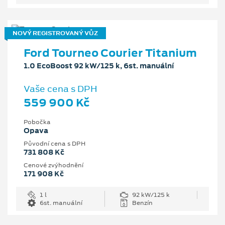
NOVÝ REGISTROVANÝ VŮZ
Ford Tourneo Courier Titanium
1.0 EcoBoost 92 kW/125 k, 6st. manuální
Vaše cena s DPH
559 900 Kč
Pobočka
Opava
Původní cena s DPH
731 808 Kč
Cenové zvýhodnění
171 908 Kč
1 l
92 kW/125 k
6st. manuální
Benzín