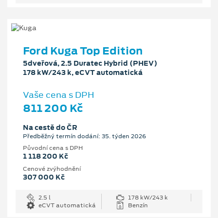
Ford Kuga Top Edition
5dveřová, 2.5 Duratec Hybrid (PHEV)
178 kW/243 k, eCVT automatická
Vaše cena s DPH
811 200 Kč
Na cestě do ČR
Předběžný termín dodání: 35. týden 2026
Původní cena s DPH
1 118 200 Kč
Cenové zvýhodnění
307 000 Kč
2.5 l
178 kW/243 k
eCVT automatická
Benzín