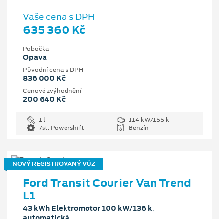
Vaše cena s DPH
635 360 Kč
Pobočka
Opava
Původní cena s DPH
836 000 Kč
Cenové zvýhodnění
200 640 Kč
1 l
114 kW/155 k
7st. Powershift
Benzín
NOVÝ REGISTROVANÝ VŮZ
Ford Transit Courier Van Trend
L1
43 kWh Elektromotor 100 kW/136 k,
automatická