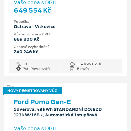
Vaše cena s DPH
649 554 Kč
Pobočka
Ostrava - Vítkovice
Původní cena s DPH
889 800 Kč
Cenové zvýhodnění
240 246 Kč
1 l
114 kW/155 k
7st. Powershift
Benzín
NOVÝ REGISTROVANÝ VŮZ
Ford Puma Gen-E
5dveřová, 43 kWh STANDARDNÍ DOJEZD
123 kW/168 k, Automatická 1stupňová
Vaše cena s DPH