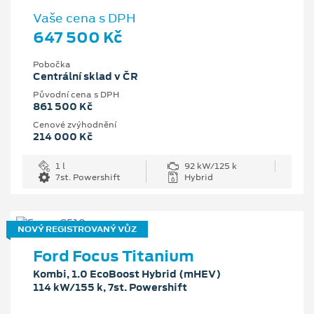
Vaše cena s DPH
647 500 Kč
Pobočka
Centrální sklad v ČR
Původní cena s DPH
861 500 Kč
Cenové zvýhodnění
214 000 Kč
1 l
92 kW/125 k
7st. Powershift
Hybrid
NOVÝ REGISTROVANÝ VŮZ
Ford Focus Titanium
Kombi, 1.0 EcoBoost Hybrid (mHEV)
114 kW/155 k, 7st. Powershift