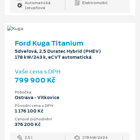
Automatická
Elektromobil
1stupňová
Ford Kuga Titanium
5dveřová, 2.5 Duratec Hybrid (PHEV)
178 kW/243 k, eCVT automatická
Vaše cena s DPH
799 900 Kč
Pobočka
Ostrava - Vítkovice
Původní cena s DPH
1 176 100 Kč
Cenové zvýhodnění
376 200 Kč
2.5 l
178 kW/243 k