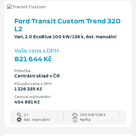
Ford Transit Custom Trend 320
L2
Van, 2.0 EcoBlue 100 kW/136 k, 6st. manuální
Vaše cena s DPH
821 644 Kč
Pobočka
Centrální sklad v ČR
Původní cena s DPH
1 226 335 Kč
Cenové zvýhodnění
404 691 Kč
2 l
100 kW/136 k
6st. manuální
Nafta