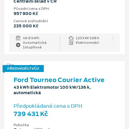
Centrální sklad v ČR
Původní cena s DPH
957 900 Kč
Cenové zvýhodnění
235 000 Kč
46.8 kWh
123 kW/168 k
Automatická
Elektromobil
1stupňová
PŘEDVÁDĚCÍ VŮZ
Ford Tourneo Courier Active
43 kWh Elektromotor 100 kW/136 k,
automatická
Předpokládaná cena s DPH
739 431 Kč
Pobočka