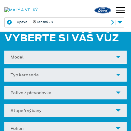
Opava
Janská 28
VYBERTE SI VÁŠ VŮZ
Model
Typ karoserie
Palivo / převodovka
Stupeň výbavy
Pohon