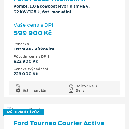
Kombi, 1.0 EcoBoost Hybrid (mHEV)
92 kW/125 k, 6st. manuální
Vaše cena s DPH
599 900 Kč
Pobočka
Ostrava - Vítkovice
Původní cena s DPH
822 900 Kč
Cenové zvýhodnění
223 000 Kč
1 l
92 kW/125 k
6st. manuální
Benzín
PŘEDVÁDĚCÍ VŮZ
Ford Tourneo Courier Active