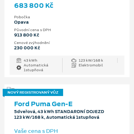
683 800 Kč
Pobočka
Opava
Původní cena s DPH
913 800 Kč
Cenové zvýhodnění
230 000 Kč
43 kWh
123 kW/168 k
Automatická
Elektromobil
1stupňová
NOVÝ REGISTROVANÝ VŮZ
Ford Puma Gen-E
5dveřová, 43 kWh STANDARDNÍ DOJEZD
123 kW/168 k, Automatická 1stupňová
Vaše cena s DPH