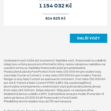
1 154 032 Kč
Cenové zvýhodnění
614 625 Kč
DALŠÍ VOZY
Vyobrazení vozů může být ilustrativní. Nabídka vozů, financování a uváděné
údaje jsou určeny pouze pro informační účely, nejsou závaznou nabídkou na
uzavření smlouvy. Nabídka financování platí pro podnikatele.
Prodloužená záruka Ford Protect 5 let nebo 100 000 km pro osobní vozy,
vozy řady Courier a Connect, 4 roky nebo 200 000 km pro modely Transit,
Ranger a vozy řady Custom se spalovacím motorem, 5 let nebo 150 000 km
pro vůz E-Transit a řadu Custom PHEV a BEV. Na vysokonapěťový
akumulátor a komponenty u elektrických vozů platí prodloužená záruka
8 let nebo 160 000 km. Doba nebo km: Vždy platí, co nastane dříve.
Dodatečný bonus uváděn s DPH. Zvýhodněná cena pro model Puma Gen⁠-⁠E
zahrnuje bonus 20 000 Kč při financování s Ford Credit.
Předběžný termín dodání vozu do ČR není závazný.