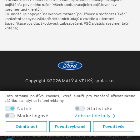
S účinností od 1. července 2021 podléhají veškeré nabídky havarijního
pojištění a povinného ručení všech spolupracujících pojišťoven tzv.
„segmentaci klientů“.
To umožňuje napojení na webové rozhraní pojišťoven a možnost získání
konkrétní sazby na základě detailních údajů o vozidle a klientovi
(specifikace vozidla, škodovost, zabezpečení, PSČ a dalších segmentační
kritéria).
Copyright ©2026 MALÝ A VELKÝ, spol. s r.o.
Obchodní podmínky
Tato stránka používá cookies, které slouží pro zlepšení uživatelského
zážitku, k analytice i cílení reklamy.
Ochrana osobních údajů
Nutné
Statistické
Prohlášení o zpracování údajů konečných zákazníků
Marketingové
Zobrazit detaily
Při tvorbě videí a obrázků na tomto webu je využíváno kombinace
Odmítnout
Povolit vybrané
Povolit vše
tradičních fotografií či videí, počítačem generovaných snímků (CGI)
z digitálních modelů vozidel a generativní umělé inteligence (gen-