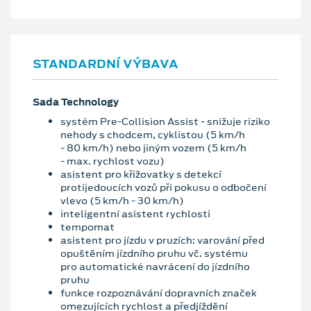
STANDARDNÍ VÝBAVA
Sada Technology
systém Pre-Collision Assist - snižuje riziko
nehody s chodcem, cyklistou (5 km/h
- 80 km/h) nebo jiným vozem (5 km/h
- max. rychlost vozu)
asistent pro křižovatky s detekcí
protijedoucích vozů při pokusu o odbočení
vlevo (5 km/h - 30 km/h)
inteligentní asistent rychlosti
tempomat
asistent pro jízdu v pruzích: varování před
opuštěním jízdního pruhu vč. systému
pro automatické navrácení do jízdního
pruhu
funkce rozpoznávání dopravních značek
omezujících rychlost a předjíždění