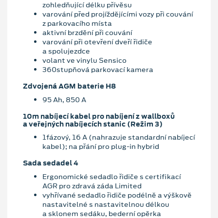
zohledňující délku přívěsu
varování před projíždějícími vozy při couvání
z parkovacího místa
aktivní brzdění při couvání
varování při otevření dveří řidiče
a spolujezdce
volant ve vinylu Sensico
360stupňová parkovací kamera
Zdvojená AGM baterie H8
95 Ah, 850 A
10m nabíjecí kabel pro nabíjení z wallboxů
a veřejných nabíjecích stanic (Režim 3)
1fázový, 16 A (nahrazuje standardní nabíjecí
kabel); na přání pro plug-in hybrid
Sada sedadel 4
Ergonomické sedadlo řidiče s certifikací
AGR pro zdravá záda Limited
vyhřívané sedadlo řidiče podélně a výškově
nastavitelné s nastavitelnou délkou
a sklonem sedáku, bederní opěrka