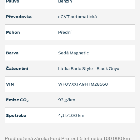
Palivo
Benzín
Převodovka
eCVT automatická
Pohon
Přední
Barva
Šedá Magnetic
Čalounění
Látka Barlo Style - Black Onyx
VIN
WF0VXXTA9HTM28560
Emise CO
93 g/km
2
Spotřeba
4,1 l/100 km
Prodloužená záruka Ford Protect 5 let nebo 100 000 km