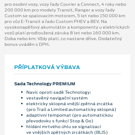
pro osobní vozy, vozy řady Courier a Connect, 4 roky nebo
200 000 km pro modely Transit, Ranger a vozy řady
Custom se spalovacím motorem, 5 let nebo 150 000 km
pro vůz E-Transit a řadu Custom PHEV a BEV. Na
vysokonapěťový akumulátor a komponenty u elektrických
vozů platí prodloužená záruka 8 let nebo 160 000 km.
Doba nebo km: Vždy platí, co nastane dříve. Dodatečný
bonus uváděn s DPH.
PŘÍPLATKOVÁ VÝBAVA
Sada Technology PREMIUM
Navíc oproti sadě Technology:
vestavěný navigační systém
elektricky sklopná vnější zpětná zrcátka
(pro Trail a Limited automaticky sklopná)
adaptivní tempomat (pro automatickou
převodovku s funkcí Stop & Go)
hlídání mrtvého úhlu se signalizací
ve vnějších zpětných zrcátkách (BLIS)