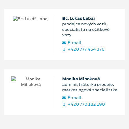
Bc. Lukáš Labaj
prodejce nových vozů,
specialista na užitkové
vozy
E‑mail
+420 777 454 370
Monika Mihoková
administrátorka prodeje,
marketingová specialistka
E‑mail
+420 770 182 190