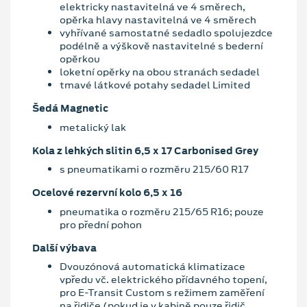
elektricky nastavitelná ve 4 směrech,
opěrka hlavy nastavitelná ve 4 směrech
vyhřívané samostatné sedadlo spolujezdce
podélně a výškově nastavitelné s bederní
opěrkou
loketní opěrky na obou stranách sedadel
tmavé látkové potahy sedadel Limited
Šedá Magnetic
metalický lak
Kola z lehkých slitin 6,5 x 17 Carbonised Grey
s pneumatikami o rozměru 215/60 R17
Ocelové rezervní kolo 6,5 x 16
pneumatika o rozměru 215/65 R16; pouze
pro přední pohon
Další výbava
Dvouzónová automatická klimatizace
vpředu vč. elektrického přídavného topení,
pro E-Transit Custom s režimem zaměření
na řidiče (pokud je v kabině pouze řidič,