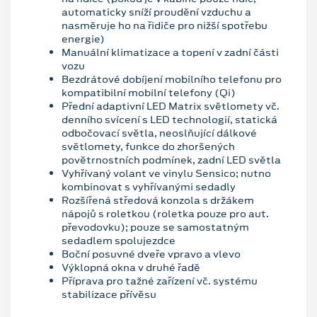
automaticky sníží proudění vzduchu a
nasměruje ho na řidiče pro nižší spotřebu
energie)
Manuální klimatizace a topení v zadní části
vozu
Bezdrátové dobíjení mobilního telefonu pro
kompatibilní mobilní telefony (Qi)
Přední adaptivní LED Matrix světlomety vč.
denního svícení s LED technologií, statická
odbočovací světla, neoslňující dálkové
světlomety, funkce do zhoršených
povětrnostních podmínek, zadní LED světla
Vyhřívaný volant ve vinylu Sensico; nutno
kombinovat s vyhřívanými sedadly
Rozšířená středová konzola s držákem
nápojů s roletkou (roletka pouze pro aut.
převodovku); pouze se samostatným
sedadlem spolujezdce
Boční posuvné dveře vpravo a vlevo
Výklopná okna v druhé řadě
Příprava pro tažné zařízení vč. systému
stabilizace přívěsu