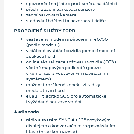
upozornění na jízdu v protisměru na dálnici
přední a zadní parkovací senzory
zadní parkovací kamera
sledování bdělosti a pozornosti řidiče
PROPOJENÉ SLUŽBY FORD
vestavěný modem s připojením 4G/5G
(podle modelu)
vzdálené ovládání vozidla pomocí mobilní
aplikace Ford
online aktualizace softwaru vozidla (OTA)
včetně mapových podkladů (pouze
v kombinaci s vestavěným navigačním
systémem)
možnost rozšířené konektivity díky
předplatným Ford
eCall – tlačítko SOS pro automatické
i vyžádané nouzové volání
Audio sada
rádio a systém SYNC 4 s 13" dotykovým
displejem a konverzačním rozpoznáváním
hlasu (v českém jazyce)