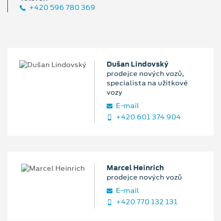
+420 596 780 369
Dušan Lindovský
prodejce nových vozů,
specialista na užitkové
vozy
E‑mail
+420 601 374 904
Marcel Heinrich
prodejce nových vozů
E‑mail
+420 770 132 131