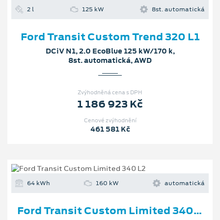
2 l
125 kW
8st. automatická
Ford Transit Custom Trend 320 L1
DCiV N1, 2.0 EcoBlue 125 kW/170 k,
8st. automatická, AWD
Zvýhodněná cena s DPH
1 186 923 Kč
Cenové zvýhodnění
461 581 Kč
64 kWh
160 kW
automatická
Ford Transit Custom Limited 340 L2