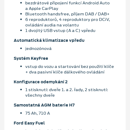
bezdrátové připojení funkcí Android Auto
a Apple CarPlay
Bluetooth handsfree, příjem DAB / DAB+
6 reproduktorů, 4 reproduktory pro DCiV,
ovládání audia na volantu
1 dvojitý USB vstup (A a C) vpředu
Automatická klimatizace vpředu
jednozónová
Systém KeyFree
vstup do vozu a startování bez použití klíče
+ dva pasivní klíče dálkového ovládání
Konfigurace odemykání 2
1 stisknutí: dveře 1. a 2. řady, 2 stisknutí:
všechny dveře
Samostatná AGM baterie H7
75 Ah, 710 A
Ford Easy Fuel