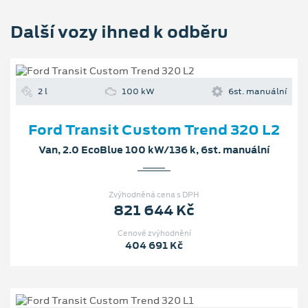
Další vozy ihned k odběru
2 l
100 kW
6st. manuální
Ford Transit Custom Trend 320 L2
Van, 2.0 EcoBlue 100 kW/136 k, 6st. manuální
Zvýhodněná cena s DPH
821 644 Kč
Cenové zvýhodnění
404 691 Kč