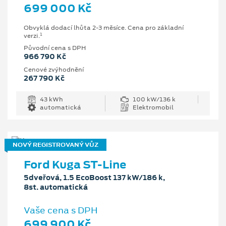
699 000 Kč
Obvyklá dodací lhůta 2-3 měsíce. Cena pro základní
1
verzi.
Původní cena s DPH
966 790 Kč
Cenové zvýhodnění
267 790 Kč
43 kWh
100 kW/136 k
automatická
Elektromobil
NOVÝ REGISTROVANÝ VŮZ
Ford Kuga ST-Line
5dveřová, 1.5 EcoBoost 137 kW/186 k,
8st. automatická
Vaše cena s DPH
699 900 Kč