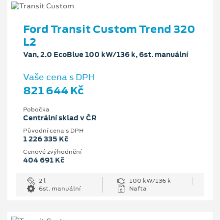
Ford Transit Custom Trend 320
L2
Van, 2.0 EcoBlue 100 kW/136 k, 6st. manuální
Vaše cena s DPH
821 644 Kč
Pobočka
Centrální sklad v ČR
Původní cena s DPH
1 226 335 Kč
Cenové zvýhodnění
404 691 Kč
2 l
100 kW/136 k
6st. manuální
Nafta