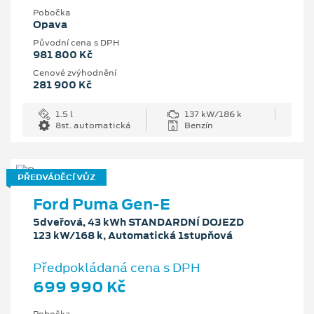
Pobočka
Opava
Původní cena s DPH
981 800 Kč
Cenové zvýhodnění
281 900 Kč
1.5 l
137 kW/186 k
8st. automatická
Benzín
PŘEDVÁDĚCÍ VŮZ
Ford Puma Gen-E
5dveřová, 43 kWh STANDARDNÍ DOJEZD
123 kW/168 k, Automatická 1stupňová
Předpokládaná cena s DPH
699 990 Kč