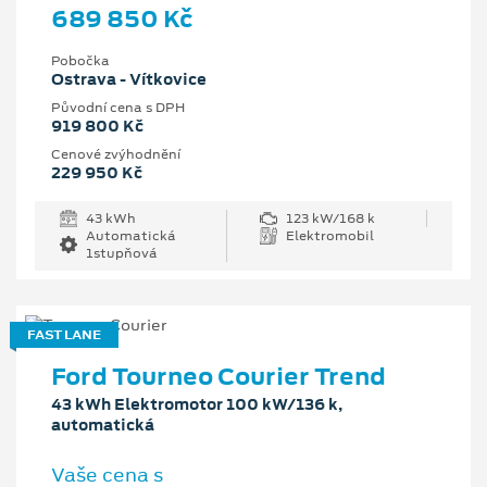
689 850 Kč
Pobočka
Ostrava - Vítkovice
Původní cena s DPH
919 800 Kč
Cenové zvýhodnění
229 950 Kč
43 kWh
123 kW/168 k
Automatická
Elektromobil
1stupňová
FAST LANE
Ford Tourneo Courier Trend
43 kWh Elektromotor 100 kW/136 k,
automatická
Vaše cena s