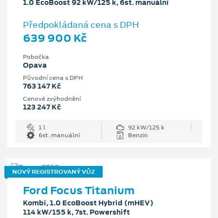
1.0 EcoBoost 92 kW/125 k, 6st. manuální
Předpokládaná cena s DPH
639 900 Kč
Pobočka
Opava
Původní cena s DPH
763 147 Kč
Cenové zvýhodnění
123 247 Kč
1 l
92 kW/125 k
6st. manuální
Benzín
NOVÝ REGISTROVANÝ VŮZ
Ford Focus Titanium
Kombi, 1.0 EcoBoost Hybrid (mHEV)
114 kW/155 k, 7st. Powershift