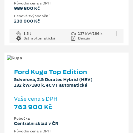
Původní cena s DPH
989 800 Kč
Cenové zvýhodnění
230 000 Kč
1.5 l
137 kW/186 k
8st. automatická
Benzín
Ford Kuga Top Edition
5dveřová, 2.5 Duratec Hybrid (HEV)
132 kW/180 k, eCVT automatická
Vaše cena s DPH
763 900 Kč
Pobočka
Centrální sklad v ČR
Původní cena s DPH