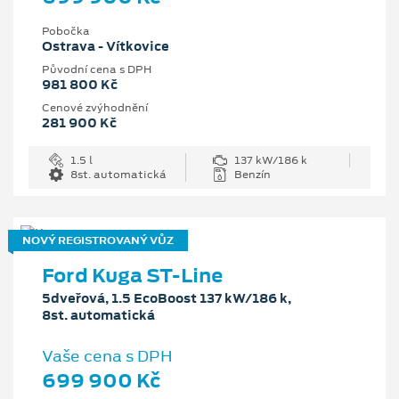
Pobočka
Ostrava - Vítkovice
Původní cena s DPH
981 800 Kč
Cenové zvýhodnění
281 900 Kč
1.5 l
137 kW/186 k
8st. automatická
Benzín
NOVÝ REGISTROVANÝ VŮZ
Ford Kuga ST-Line
5dveřová, 1.5 EcoBoost 137 kW/186 k,
8st. automatická
Vaše cena s DPH
699 900 Kč