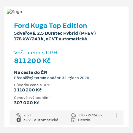
Ford Kuga Top Edition
5dveřová, 2.5 Duratec Hybrid (PHEV)
178 kW/243 k, eCVT automatická
Vaše cena s DPH
811 200 Kč
Na cestě do ČR
Předběžný termín dodání: 34. týden 2026
Původní cena s DPH
1 118 200 Kč
Cenové zvýhodnění
307 000 Kč
2.5 l
178 kW/243 k
eCVT automatická
Benzín