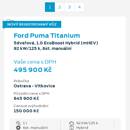
1
2
3
4
NOVÝ REGISTROVANÝ VŮZ
Ford Puma Titanium
5dveřová, 1.0 EcoBoost Hybrid (mHEV)
92 kW/125 k, 6st. manuální
Vaše cena s DPH
495 900 Kč
Pobočka
Ostrava - Vítkovice
Původní cena s DPH
645 900 Kč
Cenové zvýhodnění
150 000 Kč
1 l
92 kW/125 k
6st. manuální
Hybrid