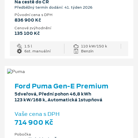
Na cestě do ČR
Předběžný termín dodání: 41. týden 2026
Původní cena s DPH
836 900 Kč
Cenové zvýhodnění
135 100 Kč
1.5 l
110 kW/150 k
6st. manuální
Benzín
Ford Puma Gen-E Premium
5dveřová, Přední pohon 46,8 kWh
123 kW/168 k, Automatická 1stupňová
Vaše cena s DPH
714 900 Kč
Pobočka