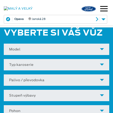
Opava
Janská 28
VYBERTE SI VÁŠ VŮZ
Model
Typ karoserie
Palivo / převodovka
Stupeň výbavy
Pohon