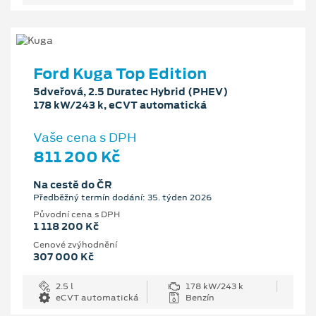
Ford Kuga Top Edition
5dveřová, 2.5 Duratec Hybrid (PHEV)
178 kW/243 k, eCVT automatická
Vaše cena s DPH
811 200 Kč
Na cestě do ČR
Předběžný termín dodání: 35. týden 2026
Původní cena s DPH
1 118 200 Kč
Cenové zvýhodnění
307 000 Kč
2.5 l
178 kW/243 k
eCVT automatická
Benzín