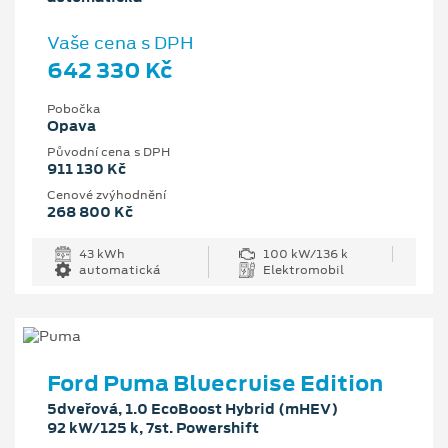
Vaše cena s DPH
642 330 Kč
Pobočka
Opava
Původní cena s DPH
911 130 Kč
Cenové zvýhodnění
268 800 Kč
43 kWh
100 kW/136 k
automatická
Elektromobil
Ford Puma Bluecruise Edition
5dveřová, 1.0 EcoBoost Hybrid (mHEV)
92 kW/125 k, 7st. Powershift