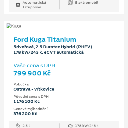
Automatická
Elektromobil
1stupňová
Ford Kuga Titanium
5dveřová, 2.5 Duratec Hybrid (PHEV)
178 kW/243 k, eCVT automatická
Vaše cena s DPH
799 900 Kč
Pobočka
Ostrava - Vítkovice
Původní cena s DPH
1 176 100 Kč
Cenové zvýhodnění
376 200 Kč
2.5 l
178 kW/243 k