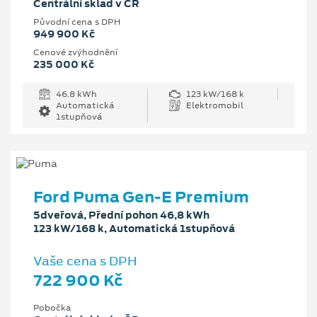
Centrální sklad v ČR
Původní cena s DPH
949 900 Kč
Cenové zvýhodnění
235 000 Kč
46.8 kWh
123 kW/168 k
Automatická
Elektromobil
1stupňová
Ford Puma Gen-E Premium
5dveřová, Přední pohon 46,8 kWh
123 kW/168 k, Automatická 1stupňová
Vaše cena s DPH
722 900 Kč
Pobočka