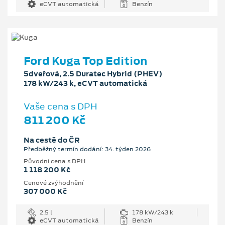
eCVT automatická
Benzín
Ford Kuga Top Edition
5dveřová, 2.5 Duratec Hybrid (PHEV)
178 kW/243 k, eCVT automatická
Vaše cena s DPH
811 200 Kč
Na cestě do ČR
Předběžný termín dodání: 34. týden 2026
Původní cena s DPH
1 118 200 Kč
Cenové zvýhodnění
307 000 Kč
2.5 l
178 kW/243 k
eCVT automatická
Benzín