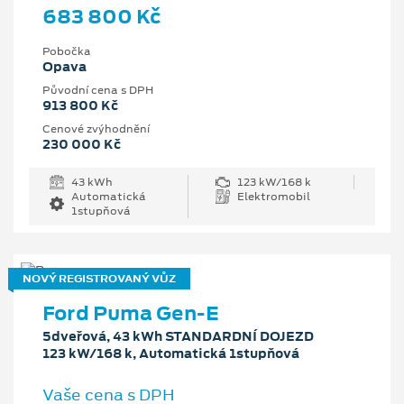
683 800 Kč
Pobočka
Opava
Původní cena s DPH
913 800 Kč
Cenové zvýhodnění
230 000 Kč
43 kWh
123 kW/168 k
Automatická
Elektromobil
1stupňová
NOVÝ REGISTROVANÝ VŮZ
Ford Puma Gen-E
5dveřová, 43 kWh STANDARDNÍ DOJEZD
123 kW/168 k, Automatická 1stupňová
Vaše cena s DPH