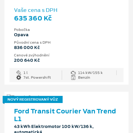
Vaše cena s DPH
635 360 Kč
Pobočka
Opava
Původní cena s DPH
836 000 Kč
Cenové zvýhodnění
200 640 Kč
1 l
114 kW/155 k
7st. Powershift
Benzín
NOVÝ REGISTROVANÝ VŮZ
Ford Transit Courier Van Trend
L1
43 kWh Elektromotor 100 kW/136 k,
automatická