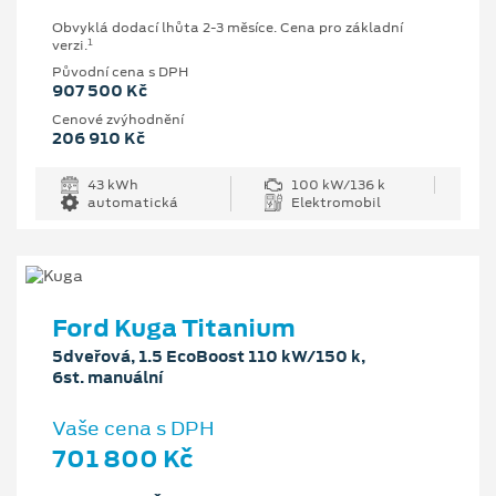
Obvyklá dodací lhůta 2-3 měsíce. Cena pro základní
1
verzi.
Původní cena s DPH
907 500 Kč
Cenové zvýhodnění
206 910 Kč
43 kWh
100 kW/136 k
automatická
Elektromobil
Ford Kuga Titanium
5dveřová, 1.5 EcoBoost 110 kW/150 k,
6st. manuální
Vaše cena s DPH
701 800 Kč