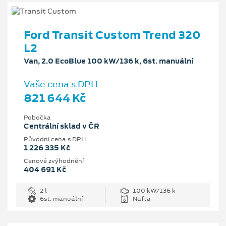
Ford Transit Custom Trend 320
L2
Van, 2.0 EcoBlue 100 kW/136 k, 6st. manuální
Vaše cena s DPH
821 644 Kč
Pobočka
Centrální sklad v ČR
Původní cena s DPH
1 226 335 Kč
Cenové zvýhodnění
404 691 Kč
2 l
100 kW/136 k
6st. manuální
Nafta