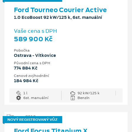
Ford Tourneo Courier Active
1.0 EcoBoost 92 kW/125 k, 6st. manuální
Vaše cena s DPH
589 900 Kč
Pobočka
Ostrava - Vítkovice
Původní cena s DPH
774 884 Kč
Cenové zvýhodnění
184 984 Kč
1 l
92 kW/125 k
6st. manuální
Benzín
NOVÝ REGISTROVANÝ VŮZ
Ford Focus Titanium X