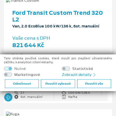
Ford Transit Custom Trend 320
L2
Van, 2.0 EcoBlue 100 kW/136 k, 6st. manuální
Vaše cena s DPH
821 644 Kč
Pobočka
Tato stránka používá cookies, které slouží pro zlepšení uživatelského
Opava
zážitku, k analytice i cílení reklamy.
Původní cena s DPH
Nutné
Statistické
1 226 335 Kč
Marketingové
Zobrazit detaily
Cenové zvýhodnění
404 691 Kč
Odmítnout
Povolit vybrané
Povolit vše
2 l
100 kW/136 k
6st. manuální
Nafta