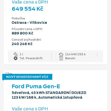
Vaše cena s DPH
649 554 Kč
Pobočka
Ostrava - Vítkovice
Původní cena s DPH
889 800 Kč
Cenové zvýhodnění
240 246 Kč
1 l
114 kW/155 k
7st. Powershift
Benzín
NOVÝ REGISTROVANÝ VŮZ
Ford Puma Gen-E
5dveřová, 43 kWh STANDARDNÍ DOJEZD
123 kW/168 k, Automatická 1stupňová
Vaše cena s DPH