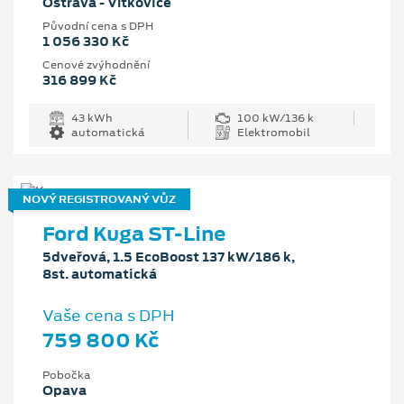
Ostrava - Vítkovice
Původní cena s DPH
1 056 330 Kč
Cenové zvýhodnění
316 899 Kč
43 kWh
100 kW/136 k
automatická
Elektromobil
NOVÝ REGISTROVANÝ VŮZ
Ford Kuga ST-Line
5dveřová, 1.5 EcoBoost 137 kW/186 k,
8st. automatická
Vaše cena s DPH
759 800 Kč
Pobočka
Opava