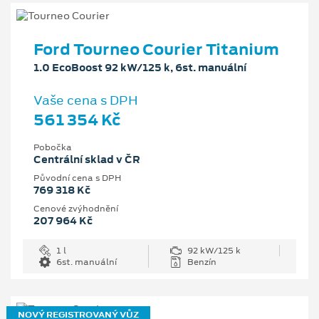
Ford Tourneo Courier Titanium
1.0 EcoBoost 92 kW/125 k, 6st. manuální
Vaše cena s DPH
561 354 Kč
Pobočka
Centrální sklad v ČR
Původní cena s DPH
769 318 Kč
Cenové zvýhodnění
207 964 Kč
1 l
92 kW/125 k
6st. manuální
Benzín
NOVÝ REGISTROVANÝ VŮZ