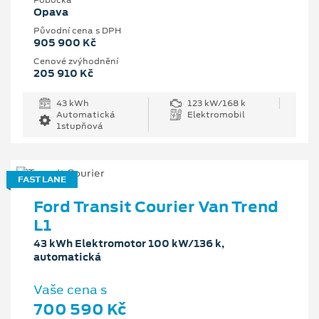
Pobočka
Opava
Původní cena s DPH
905 900 Kč
Cenové zvýhodnění
205 910 Kč
43 kWh
123 kW/168 k
Automatická
Elektromobil
1stupňová
FAST LANE
Ford Transit Courier Van Trend
L1
43 kWh Elektromotor 100 kW/136 k,
automatická
Vaše cena s
700 590 Kč