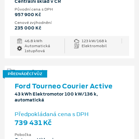
Centrální sklad v ČR
Původní cena s DPH
957 900 Kč
Cenové zvýhodnění
235 000 Kč
46.8 kWh
123 kW/168 k
Automatická
Elektromobil
1stupňová
PŘEDVÁDĚCÍ VŮZ
Ford Tourneo Courier Active
43 kWh Elektromotor 100 kW/136 k,
automatická
Předpokládaná cena s DPH
739 431 Kč
Pobočka