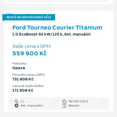
NOVÝ REGISTROVANÝ VŮZ
Ford Tourneo Courier Titanium
1.0 EcoBoost 92 kW/125 k, 6st. manuální
Vaše cena s DPH
559 900 Kč
Pobočka
Opava
Původní cena s DPH
731 808 Kč
Cenové zvýhodnění
171 908 Kč
1 l
92 kW/125 k
6st. manuální
Benzín