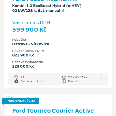
Kombi, 1.0 EcoBoost Hybrid (mHEV)
92 kW/125 k, 6st. manuální
Vaše cena s DPH
599 900 Kč
Pobočka
Ostrava - Vítkovice
Původní cena s DPH
822 900 Kč
Cenové zvýhodnění
223 000 Kč
1 l
92 kW/125 k
6st. manuální
Benzín
PŘEDVÁDĚCÍ VŮZ
Ford Tourneo Courier Active