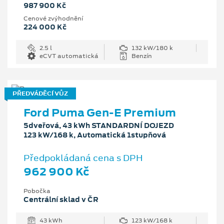
987 900 Kč
Cenové zvýhodnění
224 000 Kč
2.5 l
132 kW/180 k
eCVT automatická
Benzín
PŘEDVÁDĚCÍ VŮZ
Ford Puma Gen-E Premium
5dveřová, 43 kWh STANDARDNÍ DOJEZD
123 kW/168 k, Automatická 1stupňová
Předpokládaná cena s DPH
962 900 Kč
Pobočka
Centrální sklad v ČR
43 kWh
123 kW/168 k