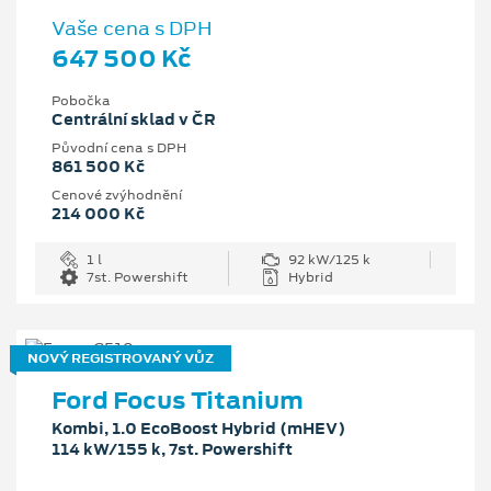
Vaše cena s DPH
647 500 Kč
Pobočka
Centrální sklad v ČR
Původní cena s DPH
861 500 Kč
Cenové zvýhodnění
214 000 Kč
1 l
92 kW/125 k
7st. Powershift
Hybrid
NOVÝ REGISTROVANÝ VŮZ
Ford Focus Titanium
Kombi, 1.0 EcoBoost Hybrid (mHEV)
114 kW/155 k, 7st. Powershift