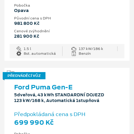
Pobočka
Opava
Původní cena s DPH
981 800 Kč
Cenové zvýhodnění
281 900 Kč
1.5 l
137 kW/186 k
8st. automatická
Benzín
PŘEDVÁDĚCÍ VŮZ
Ford Puma Gen-E
5dveřová, 43 kWh STANDARDNÍ DOJEZD
123 kW/168 k, Automatická 1stupňová
Předpokládaná cena s DPH
699 990 Kč