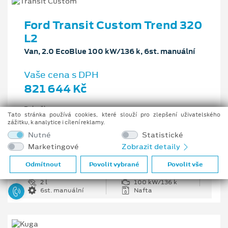
Ford Transit Custom Trend 320
L2
Van, 2.0 EcoBlue 100 kW/136 k, 6st. manuální
Vaše cena s DPH
821 644 Kč
Pobočka
Tato stránka používá cookies, které slouží pro zlepšení uživatelského
Opava
zážitku, k analytice i cílení reklamy.
Původní cena s DPH
Nutné
Statistické
1 226 335 Kč
Marketingové
Zobrazit detaily
Cenové zvýhodnění
404 691 Kč
Odmítnout
Povolit vybrané
Povolit vše
2 l
100 kW/136 k
6st. manuální
Nafta