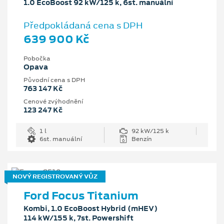
1.0 EcoBoost 92 kW/125 k, 6st. manuální
Předpokládaná cena s DPH
639 900 Kč
Pobočka
Opava
Původní cena s DPH
763 147 Kč
Cenové zvýhodnění
123 247 Kč
1 l
92 kW/125 k
6st. manuální
Benzín
NOVÝ REGISTROVANÝ VŮZ
Ford Focus Titanium
Kombi, 1.0 EcoBoost Hybrid (mHEV)
114 kW/155 k, 7st. Powershift