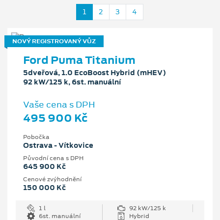
1
2
3
4
NOVÝ REGISTROVANÝ VŮZ
Ford Puma Titanium
5dveřová, 1.0 EcoBoost Hybrid (mHEV)
92 kW/125 k, 6st. manuální
Vaše cena s DPH
495 900 Kč
Pobočka
Ostrava - Vítkovice
Původní cena s DPH
645 900 Kč
Cenové zvýhodnění
150 000 Kč
1 l
92 kW/125 k
6st. manuální
Hybrid