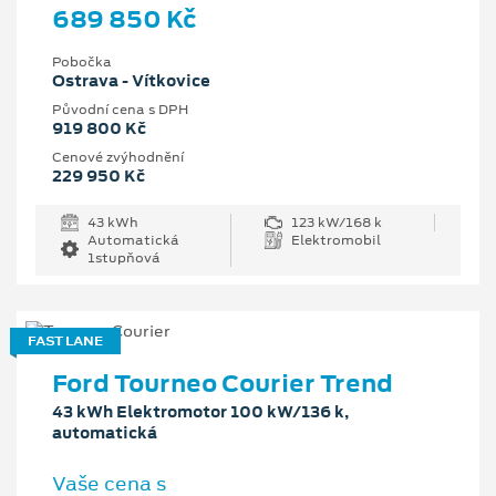
689 850 Kč
Pobočka
Ostrava - Vítkovice
Původní cena s DPH
919 800 Kč
Cenové zvýhodnění
229 950 Kč
43 kWh
123 kW/168 k
Automatická
Elektromobil
1stupňová
FAST LANE
Ford Tourneo Courier Trend
43 kWh Elektromotor 100 kW/136 k,
automatická
Vaše cena s