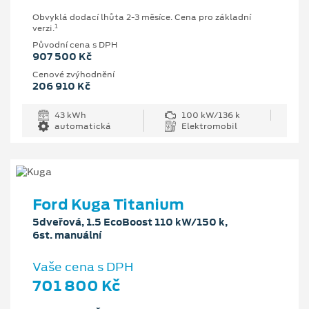
Obvyklá dodací lhůta 2-3 měsíce. Cena pro základní
1
verzi.
Původní cena s DPH
907 500 Kč
Cenové zvýhodnění
206 910 Kč
43 kWh
100 kW/136 k
automatická
Elektromobil
Ford Kuga Titanium
5dveřová, 1.5 EcoBoost 110 kW/150 k,
6st. manuální
Vaše cena s DPH
701 800 Kč