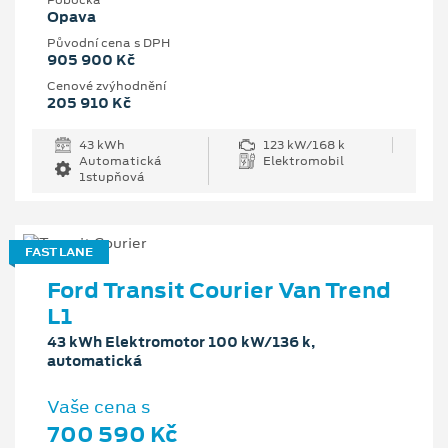
Pobočka
Opava
Původní cena s DPH
905 900 Kč
Cenové zvýhodnění
205 910 Kč
43 kWh
123 kW/168 k
Automatická
Elektromobil
1stupňová
FAST LANE
Ford Transit Courier Van Trend
L1
43 kWh Elektromotor 100 kW/136 k,
automatická
Vaše cena s
700 590 Kč