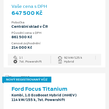
Vaše cena s DPH
647 500 Kč
Pobočka
Centrální sklad v ČR
Původní cena s DPH
861 500 Kč
Cenové zvýhodnění
214 000 Kč
1 l
92 kW/125 k
7st. Powershift
Hybrid
NOVÝ REGISTROVANÝ VŮZ
Ford Focus Titanium
Kombi, 1.0 EcoBoost Hybrid (mHEV)
114 kW/155 k, 7st. Powershift