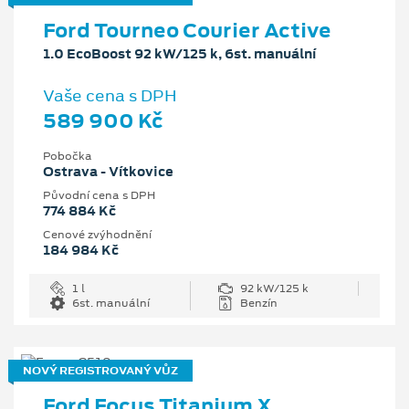
Ford Tourneo Courier Active
1.0 EcoBoost 92 kW/125 k, 6st. manuální
Vaše cena s DPH
589 900 Kč
Pobočka
Ostrava - Vítkovice
Původní cena s DPH
774 884 Kč
Cenové zvýhodnění
184 984 Kč
1 l
92 kW/125 k
6st. manuální
Benzín
NOVÝ REGISTROVANÝ VŮZ
Ford Focus Titanium X