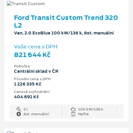
Ford Transit Custom Trend 320
L2
Van, 2.0 EcoBlue 100 kW/136 k, 6st. manuální
Vaše cena s DPH
821 644 Kč
Pobočka
Centrální sklad v ČR
Původní cena s DPH
1 226 335 Kč
Cenové zvýhodnění
404 691 Kč
2 l
100 kW/136 k
6st. manuální
Nafta