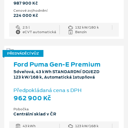
987 900 Kč
Cenové zvýhodnění
224 000 Kč
2.5 l
132 kW/180 k
eCVT automatická
Benzín
PŘEDVÁDĚCÍ VŮZ
Ford Puma Gen-E Premium
5dveřová, 43 kWh STANDARDNÍ DOJEZD
123 kW/168 k, Automatická 1stupňová
Předpokládaná cena s DPH
962 900 Kč
Pobočka
Centrální sklad v ČR
43 kWh
123 kW/168 k