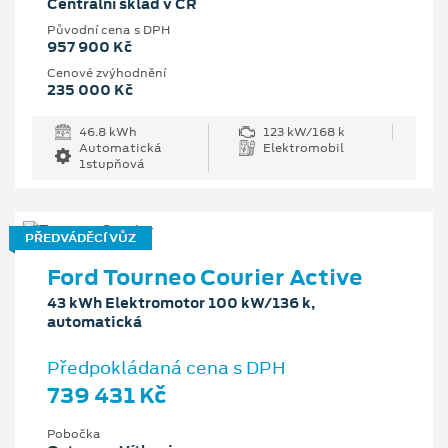
Centrální sklad v ČR
Původní cena s DPH
957 900 Kč
Cenové zvýhodnění
235 000 Kč
46.8 kWh
123 kW/168 k
Automatická
Elektromobil
1stupňová
PŘEDVÁDĚCÍ VŮZ
Ford Tourneo Courier Active
43 kWh Elektromotor 100 kW/136 k,
automatická
Předpokládaná cena s DPH
739 431 Kč
Pobočka