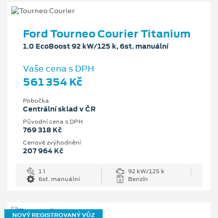
Ford Tourneo Courier Titanium
1.0 EcoBoost 92 kW/125 k, 6st. manuální
Vaše cena s DPH
561 354 Kč
Pobočka
Centrální sklad v ČR
Původní cena s DPH
769 318 Kč
Cenové zvýhodnění
207 964 Kč
1 l
92 kW/125 k
6st. manuální
Benzín
NOVÝ REGISTROVANÝ VŮZ