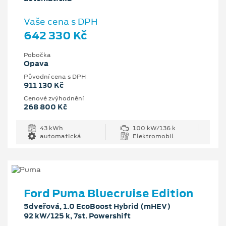
Vaše cena s DPH
642 330 Kč
Pobočka
Opava
Původní cena s DPH
911 130 Kč
Cenové zvýhodnění
268 800 Kč
43 kWh
100 kW/136 k
automatická
Elektromobil
Ford Puma Bluecruise Edition
5dveřová, 1.0 EcoBoost Hybrid (mHEV)
92 kW/125 k, 7st. Powershift