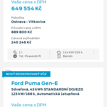
Vaše cena s DPH
649 554 Kč
Pobočka
Ostrava - Vítkovice
Původní cena s DPH
889 800 Kč
Cenové zvýhodnění
240 246 Kč
1 l
114 kW/155 k
7st. Powershift
Benzín
NOVÝ REGISTROVANÝ VŮZ
Ford Puma Gen-E
5dveřová, 43 kWh STANDARDNÍ DOJEZD
123 kW/168 k, Automatická 1stupňová
Vaše cena s DPH