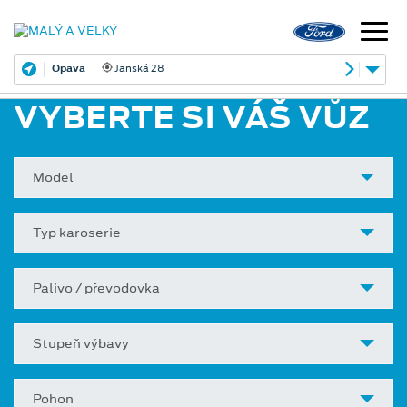
Opava
Janská 28
VYBERTE SI VÁŠ VŮZ
Model
Typ karoserie
Palivo / převodovka
Stupeň výbavy
Pohon