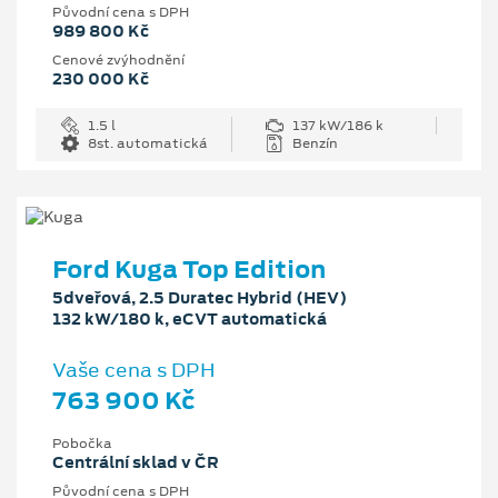
Původní cena s DPH
989 800 Kč
Cenové zvýhodnění
230 000 Kč
1.5 l
137 kW/186 k
8st. automatická
Benzín
Ford Kuga Top Edition
5dveřová, 2.5 Duratec Hybrid (HEV)
132 kW/180 k, eCVT automatická
Vaše cena s DPH
763 900 Kč
Pobočka
Centrální sklad v ČR
Původní cena s DPH