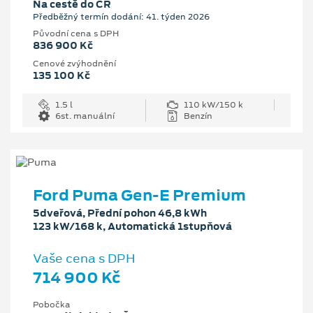
Na cestě do ČR
Předběžný termín dodání: 41. týden 2026
Původní cena s DPH
836 900 Kč
Cenové zvýhodnění
135 100 Kč
1.5 l
110 kW/150 k
6st. manuální
Benzín
Ford Puma Gen-E Premium
5dveřová, Přední pohon 46,8 kWh
123 kW/168 k, Automatická 1stupňová
Vaše cena s DPH
714 900 Kč
Pobočka