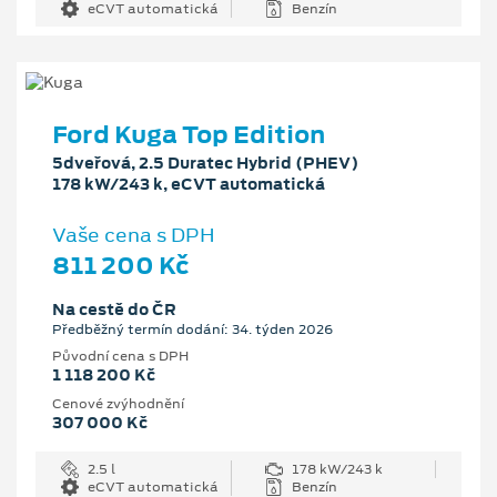
eCVT automatická
Benzín
Ford Kuga Top Edition
5dveřová, 2.5 Duratec Hybrid (PHEV)
178 kW/243 k, eCVT automatická
Vaše cena s DPH
811 200 Kč
Na cestě do ČR
Předběžný termín dodání: 34. týden 2026
Původní cena s DPH
1 118 200 Kč
Cenové zvýhodnění
307 000 Kč
2.5 l
178 kW/243 k
eCVT automatická
Benzín