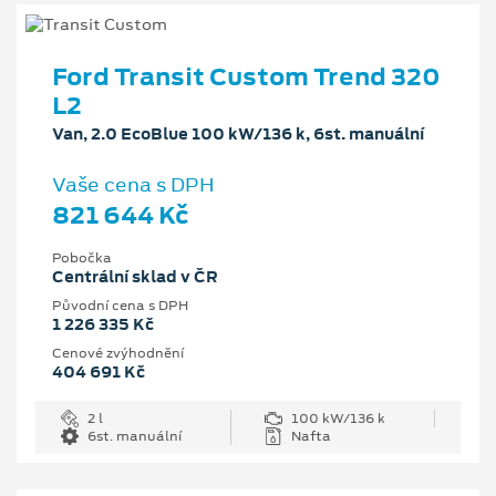
Ford Transit Custom Trend 320
L2
Van, 2.0 EcoBlue 100 kW/136 k, 6st. manuální
Vaše cena s DPH
821 644 Kč
Pobočka
Centrální sklad v ČR
Původní cena s DPH
1 226 335 Kč
Cenové zvýhodnění
404 691 Kč
2 l
100 kW/136 k
6st. manuální
Nafta