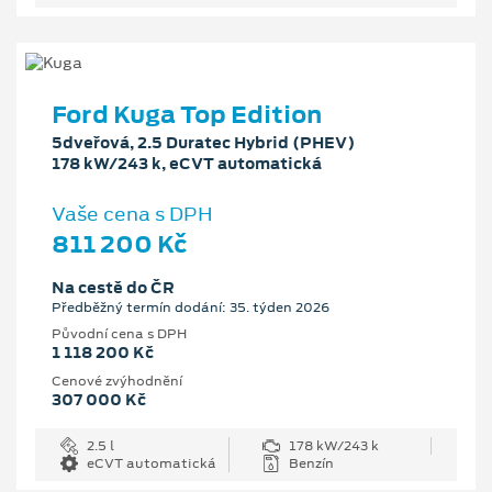
Ford Kuga Top Edition
5dveřová, 2.5 Duratec Hybrid (PHEV)
178 kW/243 k, eCVT automatická
Vaše cena s DPH
811 200 Kč
Na cestě do ČR
Předběžný termín dodání: 35. týden 2026
Původní cena s DPH
1 118 200 Kč
Cenové zvýhodnění
307 000 Kč
2.5 l
178 kW/243 k
eCVT automatická
Benzín