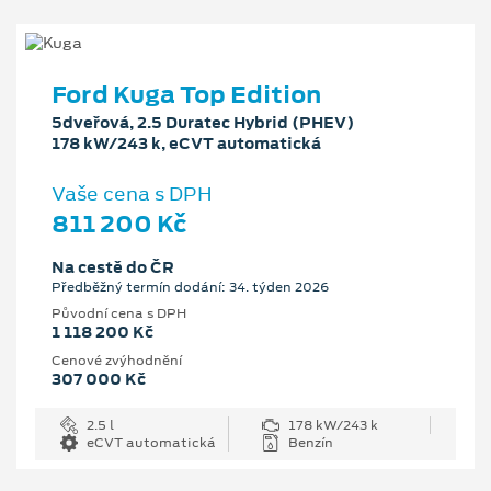
Ford Kuga Top Edition
5dveřová, 2.5 Duratec Hybrid (PHEV)
178 kW/243 k, eCVT automatická
Vaše cena s DPH
811 200 Kč
Na cestě do ČR
Předběžný termín dodání: 34. týden 2026
Původní cena s DPH
1 118 200 Kč
Cenové zvýhodnění
307 000 Kč
2.5 l
178 kW/243 k
eCVT automatická
Benzín