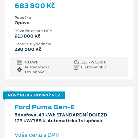
683 800 Kč
Pobočka
Opava
Původní cena s DPH
913 800 Kč
Cenové zvýhodnění
230 000 Kč
43 kWh
123 kW/168 k
Automatická
Elektromobil
1stupňová
NOVÝ REGISTROVANÝ VŮZ
Ford Puma Gen-E
5dveřová, 43 kWh STANDARDNÍ DOJEZD
123 kW/168 k, Automatická 1stupňová
Vaše cena s DPH