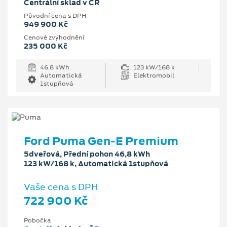
Centrální sklad v ČR
Původní cena s DPH
949 900 Kč
Cenové zvýhodnění
235 000 Kč
46.8 kWh
123 kW/168 k
Automatická
Elektromobil
1stupňová
Ford Puma Gen-E Premium
5dveřová, Přední pohon 46,8 kWh
123 kW/168 k, Automatická 1stupňová
Vaše cena s DPH
722 900 Kč
Pobočka