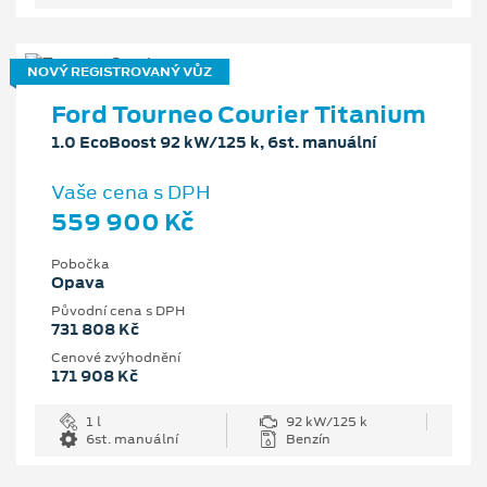
NOVÝ REGISTROVANÝ VŮZ
Ford Tourneo Courier Titanium
1.0 EcoBoost 92 kW/125 k, 6st. manuální
Vaše cena s DPH
559 900 Kč
Pobočka
Opava
Původní cena s DPH
731 808 Kč
Cenové zvýhodnění
171 908 Kč
1 l
92 kW/125 k
6st. manuální
Benzín