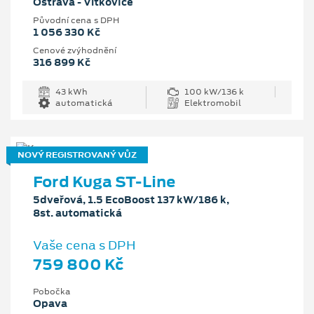
Ostrava - Vítkovice
Původní cena s DPH
1 056 330 Kč
Cenové zvýhodnění
316 899 Kč
43 kWh
100 kW/136 k
automatická
Elektromobil
NOVÝ REGISTROVANÝ VŮZ
Ford Kuga ST-Line
5dveřová, 1.5 EcoBoost 137 kW/186 k,
8st. automatická
Vaše cena s DPH
759 800 Kč
Pobočka
Opava