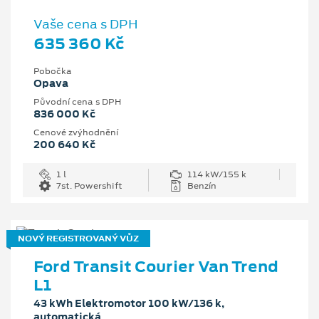
Vaše cena s DPH
635 360 Kč
Pobočka
Opava
Původní cena s DPH
836 000 Kč
Cenové zvýhodnění
200 640 Kč
1 l
114 kW/155 k
7st. Powershift
Benzín
NOVÝ REGISTROVANÝ VŮZ
Ford Transit Courier Van Trend
L1
43 kWh Elektromotor 100 kW/136 k,
automatická