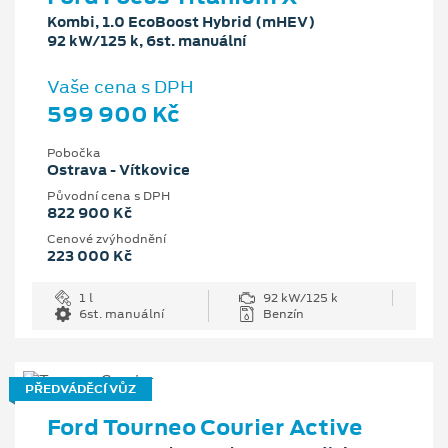
Kombi, 1.0 EcoBoost Hybrid (mHEV)
92 kW/125 k, 6st. manuální
Vaše cena s DPH
599 900 Kč
Pobočka
Ostrava - Vítkovice
Původní cena s DPH
822 900 Kč
Cenové zvýhodnění
223 000 Kč
1 l
92 kW/125 k
6st. manuální
Benzín
PŘEDVÁDĚCÍ VŮZ
Ford Tourneo Courier Active