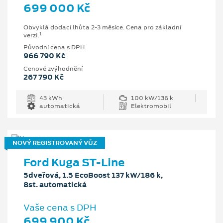
699 000 Kč
Obvyklá dodací lhůta 2-3 měsíce. Cena pro základní
1
verzi.
Původní cena s DPH
966 790 Kč
Cenové zvýhodnění
267 790 Kč
43 kWh
100 kW/136 k
automatická
Elektromobil
NOVÝ REGISTROVANÝ VŮZ
Ford Kuga ST-Line
5dveřová, 1.5 EcoBoost 137 kW/186 k,
8st. automatická
Vaše cena s DPH
699 900 Kč