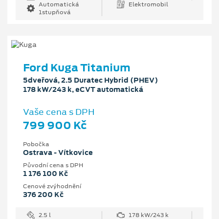
Automatická
Elektromobil
1stupňová
Ford Kuga Titanium
5dveřová, 2.5 Duratec Hybrid (PHEV)
178 kW/243 k, eCVT automatická
Vaše cena s DPH
799 900 Kč
Pobočka
Ostrava - Vítkovice
Původní cena s DPH
1 176 100 Kč
Cenové zvýhodnění
376 200 Kč
2.5 l
178 kW/243 k