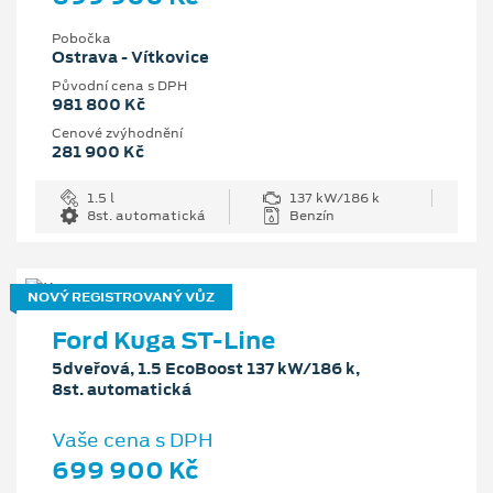
Pobočka
Ostrava - Vítkovice
Původní cena s DPH
981 800 Kč
Cenové zvýhodnění
281 900 Kč
1.5 l
137 kW/186 k
8st. automatická
Benzín
NOVÝ REGISTROVANÝ VŮZ
Ford Kuga ST-Line
5dveřová, 1.5 EcoBoost 137 kW/186 k,
8st. automatická
Vaše cena s DPH
699 900 Kč