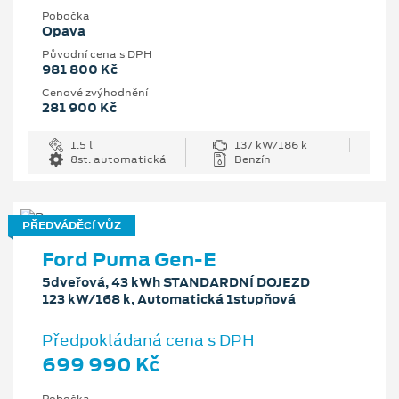
Pobočka
Opava
Původní cena s DPH
981 800 Kč
Cenové zvýhodnění
281 900 Kč
1.5 l
137 kW/186 k
8st. automatická
Benzín
PŘEDVÁDĚCÍ VŮZ
Ford Puma Gen-E
5dveřová, 43 kWh STANDARDNÍ DOJEZD
123 kW/168 k, Automatická 1stupňová
Předpokládaná cena s DPH
699 990 Kč