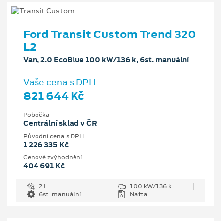
Ford Transit Custom Trend 320
L2
Van, 2.0 EcoBlue 100 kW/136 k, 6st. manuální
Vaše cena s DPH
821 644 Kč
Pobočka
Centrální sklad v ČR
Původní cena s DPH
1 226 335 Kč
Cenové zvýhodnění
404 691 Kč
2 l
100 kW/136 k
6st. manuální
Nafta