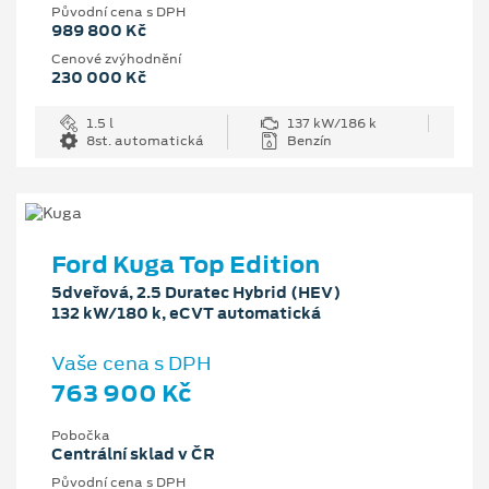
Původní cena s DPH
989 800 Kč
Cenové zvýhodnění
230 000 Kč
1.5 l
137 kW/186 k
8st. automatická
Benzín
Ford Kuga Top Edition
5dveřová, 2.5 Duratec Hybrid (HEV)
132 kW/180 k, eCVT automatická
Vaše cena s DPH
763 900 Kč
Pobočka
Centrální sklad v ČR
Původní cena s DPH