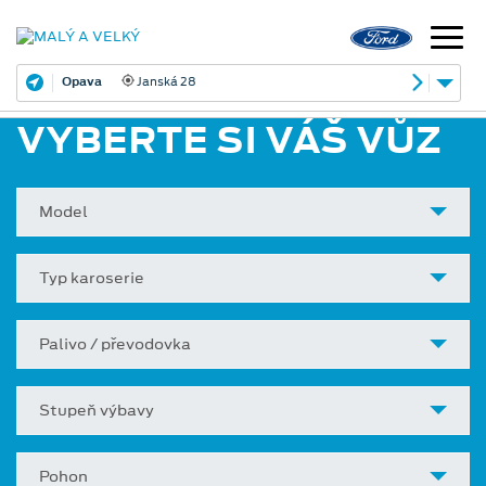
Opava
Janská 28
VYBERTE SI VÁŠ VŮZ
Model
Typ karoserie
Palivo / převodovka
Stupeň výbavy
Pohon