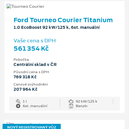
Ford Tourneo Courier Titanium
1.0 EcoBoost 92 kW/125 k, 6st. manuální
Vaše cena s DPH
561 354 Kč
Pobočka
Centrální sklad v ČR
Původní cena s DPH
769 318 Kč
Cenové zvýhodnění
207 964 Kč
1 l
92 kW/125 k
6st. manuální
Benzín
NOVÝ REGISTROVANÝ VŮZ