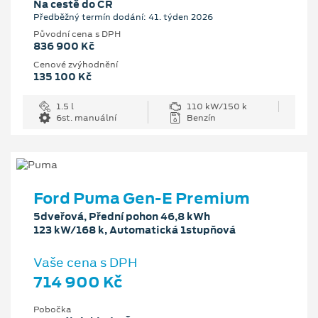
Na cestě do ČR
Předběžný termín dodání: 41. týden 2026
Původní cena s DPH
836 900 Kč
Cenové zvýhodnění
135 100 Kč
1.5 l
110 kW/150 k
6st. manuální
Benzín
Ford Puma Gen-E Premium
5dveřová, Přední pohon 46,8 kWh
123 kW/168 k, Automatická 1stupňová
Vaše cena s DPH
714 900 Kč
Pobočka