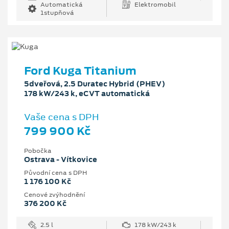
Automatická
Elektromobil
1stupňová
Ford Kuga Titanium
5dveřová, 2.5 Duratec Hybrid (PHEV)
178 kW/243 k, eCVT automatická
Vaše cena s DPH
799 900 Kč
Pobočka
Ostrava - Vítkovice
Původní cena s DPH
1 176 100 Kč
Cenové zvýhodnění
376 200 Kč
2.5 l
178 kW/243 k