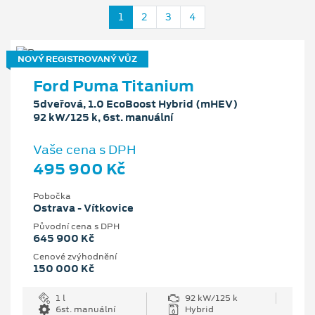
1
2
3
4
NOVÝ REGISTROVANÝ VŮZ
Ford Puma Titanium
5dveřová, 1.0 EcoBoost Hybrid (mHEV)
92 kW/125 k, 6st. manuální
Vaše cena s DPH
495 900 Kč
Pobočka
Ostrava - Vítkovice
Původní cena s DPH
645 900 Kč
Cenové zvýhodnění
150 000 Kč
1 l
92 kW/125 k
6st. manuální
Hybrid