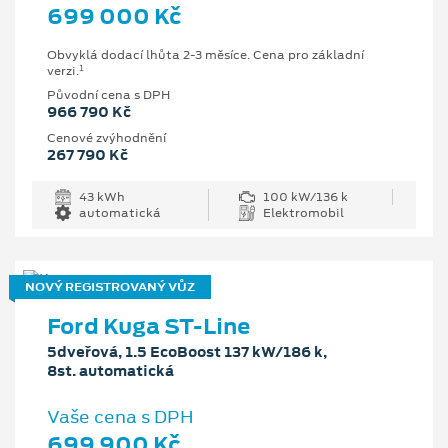
699 000 Kč
Obvyklá dodací lhůta 2-3 měsíce. Cena pro základní
1
verzi.
Původní cena s DPH
966 790 Kč
Cenové zvýhodnění
267 790 Kč
43 kWh
100 kW/136 k
automatická
Elektromobil
NOVÝ REGISTROVANÝ VŮZ
Ford Kuga ST-Line
5dveřová, 1.5 EcoBoost 137 kW/186 k,
8st. automatická
Vaše cena s DPH
699 900 Kč