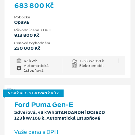
683 800 Kč
Pobočka
Opava
Původní cena s DPH
913 800 Kč
Cenové zvýhodnění
230 000 Kč
43 kWh
123 kW/168 k
Automatická
Elektromobil
1stupňová
NOVÝ REGISTROVANÝ VŮZ
Ford Puma Gen-E
5dveřová, 43 kWh STANDARDNÍ DOJEZD
123 kW/168 k, Automatická 1stupňová
Vaše cena s DPH