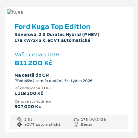
Ford Kuga Top Edition
5dveřová, 2.5 Duratec Hybrid (PHEV)
178 kW/243 k, eCVT automatická
Vaše cena s DPH
811 200 Kč
Na cestě do ČR
Předběžný termín dodání: 34. týden 2026
Původní cena s DPH
1 118 200 Kč
Cenové zvýhodnění
307 000 Kč
2.5 l
178 kW/243 k
eCVT automatická
Benzín