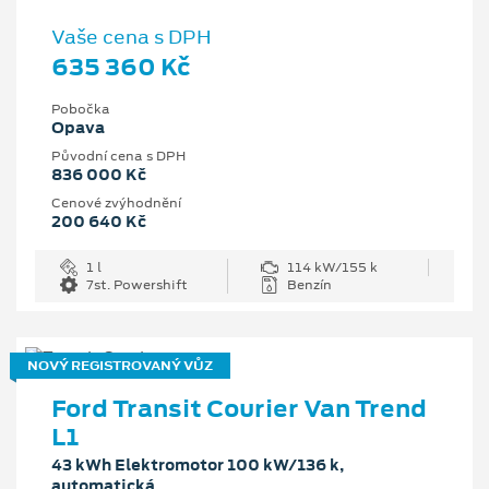
Vaše cena s DPH
635 360 Kč
Pobočka
Opava
Původní cena s DPH
836 000 Kč
Cenové zvýhodnění
200 640 Kč
1 l
114 kW/155 k
7st. Powershift
Benzín
NOVÝ REGISTROVANÝ VŮZ
Ford Transit Courier Van Trend
L1
43 kWh Elektromotor 100 kW/136 k,
automatická