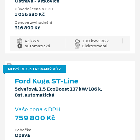
Ostrava - Vítkovice
Původní cena s DPH
1 056 330 Kč
Cenové zvýhodnění
316 899 Kč
43 kWh
100 kW/136 k
automatická
Elektromobil
NOVÝ REGISTROVANÝ VŮZ
Ford Kuga ST-Line
5dveřová, 1.5 EcoBoost 137 kW/186 k,
8st. automatická
Vaše cena s DPH
759 800 Kč
Pobočka
Opava