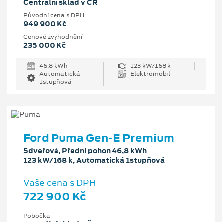
Centrální sklad v ČR
Původní cena s DPH
949 900 Kč
Cenové zvýhodnění
235 000 Kč
46.8 kWh
123 kW/168 k
Automatická
Elektromobil
1stupňová
Ford Puma Gen-E Premium
5dveřová, Přední pohon 46,8 kWh
123 kW/168 k, Automatická 1stupňová
Vaše cena s DPH
722 900 Kč
Pobočka