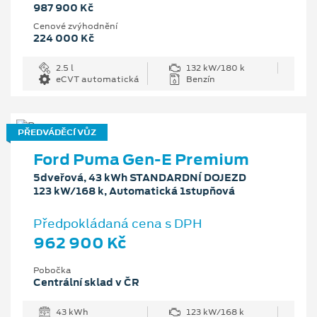
987 900 Kč
Cenové zvýhodnění
224 000 Kč
2.5 l
132 kW/180 k
eCVT automatická
Benzín
PŘEDVÁDĚCÍ VŮZ
Ford Puma Gen-E Premium
5dveřová, 43 kWh STANDARDNÍ DOJEZD
123 kW/168 k, Automatická 1stupňová
Předpokládaná cena s DPH
962 900 Kč
Pobočka
Centrální sklad v ČR
43 kWh
123 kW/168 k