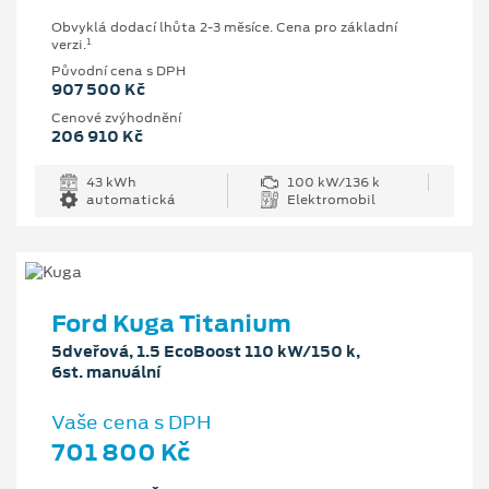
Obvyklá dodací lhůta 2-3 měsíce. Cena pro základní
1
verzi.
Původní cena s DPH
907 500 Kč
Cenové zvýhodnění
206 910 Kč
43 kWh
100 kW/136 k
automatická
Elektromobil
Ford Kuga Titanium
5dveřová, 1.5 EcoBoost 110 kW/150 k,
6st. manuální
Vaše cena s DPH
701 800 Kč