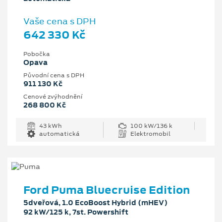
Vaše cena s DPH
642 330 Kč
Pobočka
Opava
Původní cena s DPH
911 130 Kč
Cenové zvýhodnění
268 800 Kč
43 kWh
100 kW/136 k
automatická
Elektromobil
Ford Puma Bluecruise Edition
5dveřová, 1.0 EcoBoost Hybrid (mHEV)
92 kW/125 k, 7st. Powershift