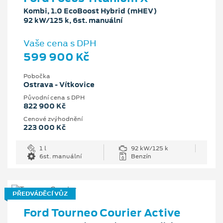
Kombi, 1.0 EcoBoost Hybrid (mHEV)
92 kW/125 k, 6st. manuální
Vaše cena s DPH
599 900 Kč
Pobočka
Ostrava - Vítkovice
Původní cena s DPH
822 900 Kč
Cenové zvýhodnění
223 000 Kč
1 l
92 kW/125 k
6st. manuální
Benzín
PŘEDVÁDĚCÍ VŮZ
Ford Tourneo Courier Active