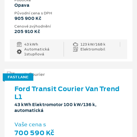
Pobočka
Opava
Původní cena s DPH
905 900 Kč
Cenové zvýhodnění
205 910 Kč
43 kWh
123 kW/168 k
Automatická
Elektromobil
1stupňová
FAST LANE
Ford Transit Courier Van Trend
L1
43 kWh Elektromotor 100 kW/136 k,
automatická
Vaše cena s
700 590 Kč