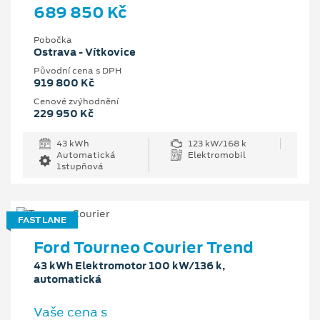
689 850 Kč
Pobočka
Ostrava - Vítkovice
Původní cena s DPH
919 800 Kč
Cenové zvýhodnění
229 950 Kč
43 kWh
123 kW/168 k
Automatická
Elektromobil
1stupňová
FAST LANE
Ford Tourneo Courier Trend
43 kWh Elektromotor 100 kW/136 k,
automatická
Vaše cena s