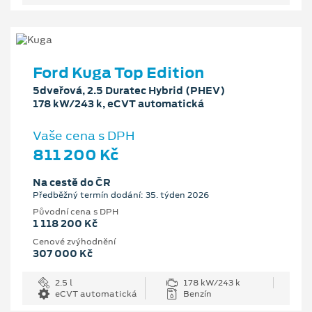
Ford Kuga Top Edition
5dveřová, 2.5 Duratec Hybrid (PHEV)
178 kW/243 k, eCVT automatická
Vaše cena s DPH
811 200 Kč
Na cestě do ČR
Předběžný termín dodání: 35. týden 2026
Původní cena s DPH
1 118 200 Kč
Cenové zvýhodnění
307 000 Kč
2.5 l
178 kW/243 k
eCVT automatická
Benzín