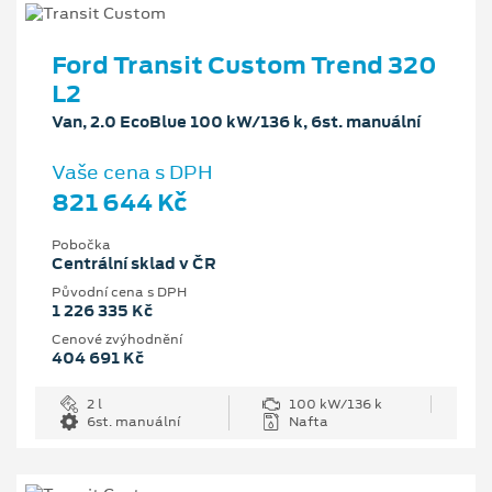
Ford Transit Custom Trend 320
L2
Van, 2.0 EcoBlue 100 kW/136 k, 6st. manuální
Vaše cena s DPH
821 644 Kč
Pobočka
Centrální sklad v ČR
Původní cena s DPH
1 226 335 Kč
Cenové zvýhodnění
404 691 Kč
2 l
100 kW/136 k
6st. manuální
Nafta