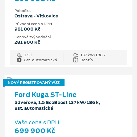
Pobočka
Ostrava - Vítkovice
Původní cena s DPH
981 800 Kč
Cenové zvýhodnění
281 900 Kč
1.5 l
137 kW/186 k
8st. automatická
Benzín
NOVÝ REGISTROVANÝ VŮZ
Ford Kuga ST-Line
5dveřová, 1.5 EcoBoost 137 kW/186 k,
8st. automatická
Vaše cena s DPH
699 900 Kč