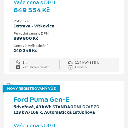
Vaše cena s DPH
649 554 Kč
Pobočka
Ostrava - Vítkovice
Původní cena s DPH
889 800 Kč
Cenové zvýhodnění
240 246 Kč
1 l
114 kW/155 k
7st. Powershift
Benzín
NOVÝ REGISTROVANÝ VŮZ
Ford Puma Gen-E
5dveřová, 43 kWh STANDARDNÍ DOJEZD
123 kW/168 k, Automatická 1stupňová
Vaše cena s DPH