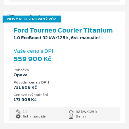
NOVÝ REGISTROVANÝ VŮZ
Ford Tourneo Courier Titanium
1.0 EcoBoost 92 kW/125 k, 6st. manuální
Vaše cena s DPH
559 900 Kč
Pobočka
Opava
Původní cena s DPH
731 808 Kč
Cenové zvýhodnění
171 908 Kč
1 l
92 kW/125 k
6st. manuální
Benzín