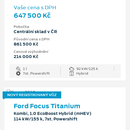
Vaše cena s DPH
647 500 Kč
Pobočka
Centrální sklad v ČR
Původní cena s DPH
861 500 Kč
Cenové zvýhodnění
214 000 Kč
1 l
92 kW/125 k
7st. Powershift
Hybrid
NOVÝ REGISTROVANÝ VŮZ
Ford Focus Titanium
Kombi, 1.0 EcoBoost Hybrid (mHEV)
114 kW/155 k, 7st. Powershift