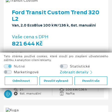
Ford Transit Custom Trend 320
L2
Van, 2.0 EcoBlue 100 kW/136 k, 6st. manuální
Vaše cena s DPH
821 644 Kč
Pobočka
Tato stránka používá cookies, které slouží pro zlepšení uživatelského
Opava
zážitku, k analytice i cílení reklamy.
Původní cena s DPH
Nutné
Statistické
1 226 335 Kč
Marketingové
Zobrazit detaily
Cenové zvýhodnění
404 691 Kč
Odmítnout
Povolit vybrané
Povolit vše
2 l
100 kW/136 k
6st. manuální
Nafta