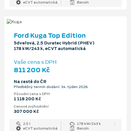
eCVT automatická
Benzín
Ford Kuga Top Edition
5dveřová, 2.5 Duratec Hybrid (PHEV)
178 kW/243 k, eCVT automatická
Vaše cena s DPH
811 200 Kč
Na cestě do ČR
Předběžný termín dodání: 34. týden 2026
Původní cena s DPH
1 118 200 Kč
Cenové zvýhodnění
307 000 Kč
2.5 l
178 kW/243 k
eCVT automatická
Benzín