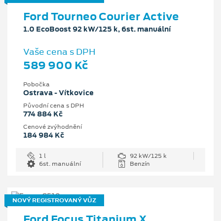
Ford Tourneo Courier Active
1.0 EcoBoost 92 kW/125 k, 6st. manuální
Vaše cena s DPH
589 900 Kč
Pobočka
Ostrava - Vítkovice
Původní cena s DPH
774 884 Kč
Cenové zvýhodnění
184 984 Kč
1 l
92 kW/125 k
6st. manuální
Benzín
NOVÝ REGISTROVANÝ VŮZ
Ford Focus Titanium X