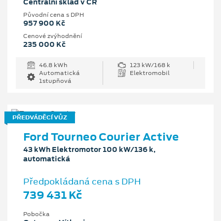
Centrální sklad v ČR
Původní cena s DPH
957 900 Kč
Cenové zvýhodnění
235 000 Kč
46.8 kWh
123 kW/168 k
Automatická
Elektromobil
1stupňová
PŘEDVÁDĚCÍ VŮZ
Ford Tourneo Courier Active
43 kWh Elektromotor 100 kW/136 k,
automatická
Předpokládaná cena s DPH
739 431 Kč
Pobočka