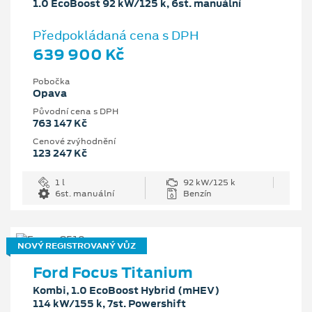
1.0 EcoBoost 92 kW/125 k, 6st. manuální
Předpokládaná cena s DPH
639 900 Kč
Pobočka
Opava
Původní cena s DPH
763 147 Kč
Cenové zvýhodnění
123 247 Kč
1 l
92 kW/125 k
6st. manuální
Benzín
NOVÝ REGISTROVANÝ VŮZ
Ford Focus Titanium
Kombi, 1.0 EcoBoost Hybrid (mHEV)
114 kW/155 k, 7st. Powershift