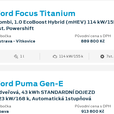
ord Focus Titanium
ombi, 1.0 EcoBoost Hybrid (mHEV) 114 kW/155
st. Powershift
bočka
Původní cena s DPH
trava - Vítkovice
889 800 Kč
1 l
114 kW/155 k
7st.
Ford Puma Gen-E
dveřová, 43 kWh STANDARDNÍ DOJEZD
23 kW/168 k, Automatická 1stupňová
bočka
Původní cena s DPH
pava
913 800 Kč