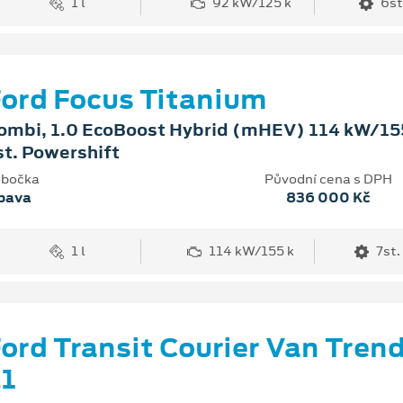
1 l
92 kW/125 k
6st
ord Focus Titanium
ombi, 1.0 EcoBoost Hybrid (mHEV) 114 kW/155
st. Powershift
bočka
Původní cena s DPH
pava
836 000 Kč
1 l
114 kW/155 k
7st.
ord Transit Courier Van Tren
1