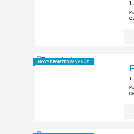
1
Po
Ce
NOVÝ REGISTROVANÝ VŮZ
F
1
Po
Os