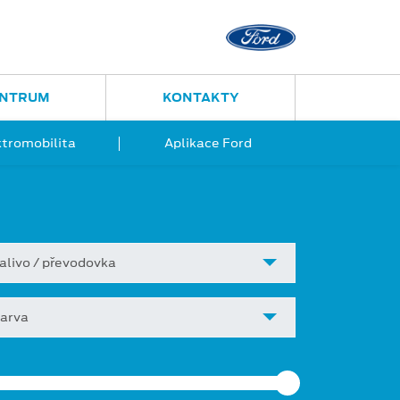
Ostrava - Vítkovice
Ruská 2877
ENTRUM
KONTAKTY
ktromobilita
Aplikace Ford
alivo / převodovka
arva