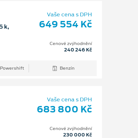
Vaše cena s DPH
649 554 Kč
 k,
Cenové zvýhodnění
240 246 Kč
 Powershift
Benzín
Vaše cena s DPH
683 800 Kč
Cenové zvýhodnění
230 000 Kč