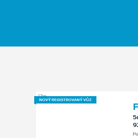
NOVÝ REGISTROVANÝ VŮZ
F
5
9
Po