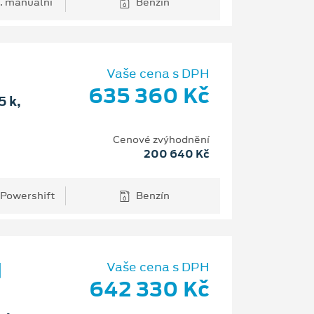
. manuální
Benzín
Vaše cena s DPH
635 360 Kč
 k,
Cenové zvýhodnění
200 640 Kč
 Powershift
Benzín
d
Vaše cena s DPH
642 330 Kč