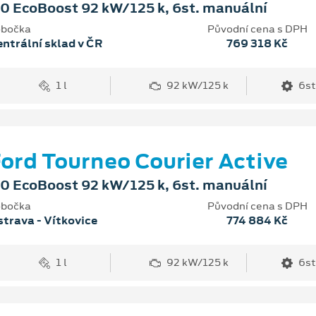
.0 EcoBoost 92 kW/125 k, 6st. manuální
bočka
Původní cena s DPH
ntrální sklad v ČR
769 318 Kč
1 l
92 kW/125 k
6st
ord Tourneo Courier Active
.0 EcoBoost 92 kW/125 k, 6st. manuální
bočka
Původní cena s DPH
trava - Vítkovice
774 884 Kč
1 l
92 kW/125 k
6st