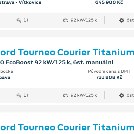
trava - Vítkovice
645 900 Kč
1 l
92 kW/125 k
6st
ord Tourneo Courier Titaniu
.0 EcoBoost 92 kW/125 k, 6st. manuální
bočka
Původní cena s DPH
pava
731 808 Kč
1 l
92 kW/125 k
6st
ord Tourneo Courier Titaniu