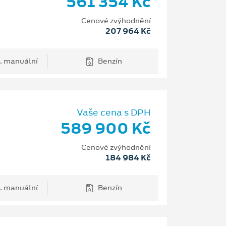
561 354 Kč
Cenové zvýhodnění
207 964 Kč
. manuální
Benzín
Vaše cena s DPH
589 900 Kč
Cenové zvýhodnění
184 984 Kč
. manuální
Benzín