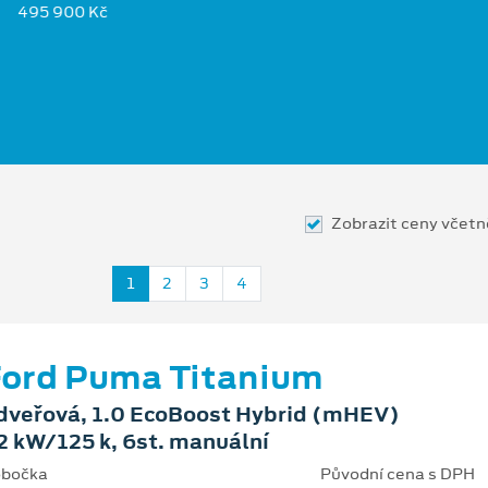
495 900 Kč
Zobrazit ceny včet
1
2
3
4
ord Puma Titanium
dveřová, 1.0 EcoBoost Hybrid (mHEV)
2 kW/125 k, 6st. manuální
bočka
Původní cena s DPH