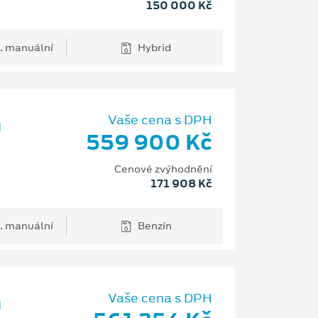
150 000 Kč
. manuální
Hybrid
m
Vaše cena s DPH
559 900 Kč
Cenové zvýhodnění
171 908 Kč
. manuální
Benzín
m
Vaše cena s DPH