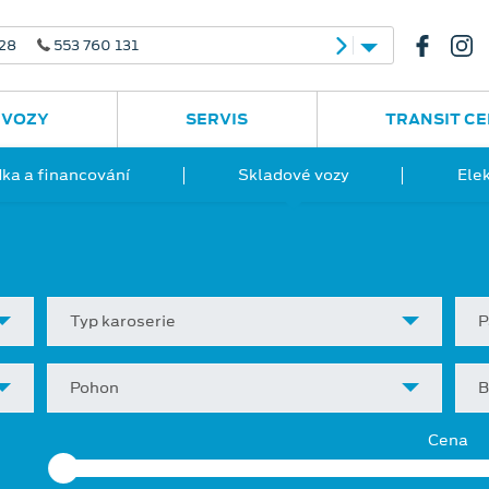
 28
553 760 131
 VOZY
SERVIS
TRANSIT C
ka a financování
Skladové vozy
Ele
Typ karoserie
P
Pohon
B
Cena