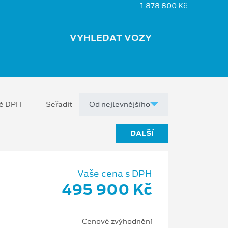
1 878 800 Kč
VYHLEDAT VOZY
ně DPH
Seřadit
DALŠÍ
Vaše cena s DPH
495 900 Kč
Cenové zvýhodnění