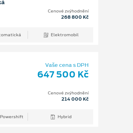
ká
Cenové zvýhodnění
268 800 Kč
tomatická
Elektromobil
Vaše cena s DPH
647 500 Kč
Cenové zvýhodnění
214 000 Kč
 Powershift
Hybrid