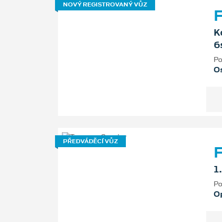
NOVÝ REGISTROVANÝ VŮZ
F
K
6
Po
Os
PŘEDVÁDĚCÍ VŮZ
F
1
Po
O