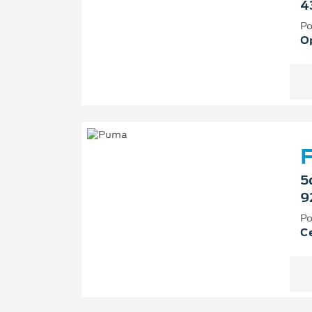
4
Po
O
F
5
9
Po
Ce