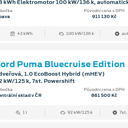
3 kWh Elektromotor 100 kW/136 k, automatic
bočka
Původní cena s DPH
pava
911 130 Kč
43 kWh
100 kW/136 k
au
ord Puma Bluecruise Edition
dveřová, 1.0 EcoBoost Hybrid (mHEV)
2 kW/125 k, 7st. Powershift
bočka
Původní cena s DPH
ntrální sklad v ČR
861 500 Kč
1 l
92 kW/125 k
7st.