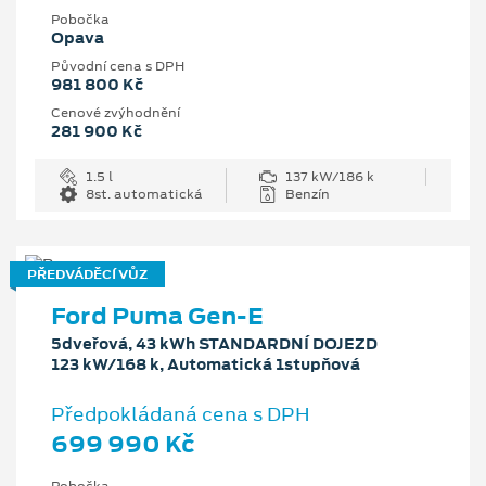
Pobočka
Opava
Původní cena s DPH
981 800 Kč
Cenové zvýhodnění
281 900 Kč
1.5 l
137 kW/186 k
8st. automatická
Benzín
PŘEDVÁDĚCÍ VŮZ
Ford Puma Gen-E
5dveřová, 43 kWh STANDARDNÍ DOJEZD
123 kW/168 k, Automatická 1stupňová
Předpokládaná cena s DPH
699 990 Kč