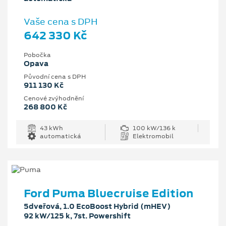
Vaše cena s DPH
642 330 Kč
Pobočka
Opava
Původní cena s DPH
911 130 Kč
Cenové zvýhodnění
268 800 Kč
43 kWh
100 kW/136 k
automatická
Elektromobil
Ford Puma Bluecruise Edition
5dveřová, 1.0 EcoBoost Hybrid (mHEV)
92 kW/125 k, 7st. Powershift