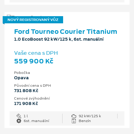
NOVÝ REGISTROVANÝ VŮZ
Ford Tourneo Courier Titanium
1.0 EcoBoost 92 kW/125 k, 6st. manuální
Vaše cena s DPH
559 900 Kč
Pobočka
Opava
Původní cena s DPH
731 808 Kč
Cenové zvýhodnění
171 908 Kč
1 l
92 kW/125 k
6st. manuální
Benzín