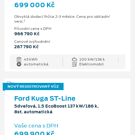
699 000 Kč
Obvyklá dodací lhůta 2-3 měsíce. Cena pro základní
1
verzi.
Původní cena s DPH
966 790 Kč
Cenové zvýhodnění
267 790 Kč
43 kWh
100 kW/136 k
automatická
Elektromobil
NOVÝ REGISTROVANÝ VŮZ
Ford Kuga ST-Line
5dveřová, 1.5 EcoBoost 137 kW/186 k,
8st. automatická
Vaše cena s DPH
699 900 Kč