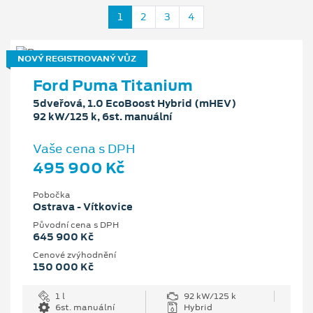
1
2
3
4
NOVÝ REGISTROVANÝ VŮZ
Ford Puma Titanium
5dveřová, 1.0 EcoBoost Hybrid (mHEV)
92 kW/125 k, 6st. manuální
Vaše cena s DPH
495 900 Kč
Pobočka
Ostrava - Vítkovice
Původní cena s DPH
645 900 Kč
Cenové zvýhodnění
150 000 Kč
1 l
92 kW/125 k
6st. manuální
Hybrid