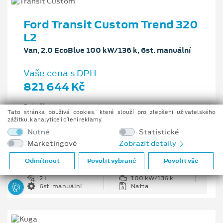
Ford Transit Custom Trend 320
L2
Van, 2.0 EcoBlue 100 kW/136 k, 6st. manuální
Vaše cena s DPH
821 644 Kč
Pobočka
Tato stránka používá cookies, které slouží pro zlepšení uživatelského
Opava
zážitku, k analytice i cílení reklamy.
Původní cena s DPH
Nutné
Statistické
1 226 335 Kč
Marketingové
Zobrazit detaily
Cenové zvýhodnění
404 691 Kč
Odmítnout
Povolit vybrané
Povolit vše
2 l
100 kW/136 k
6st. manuální
Nafta