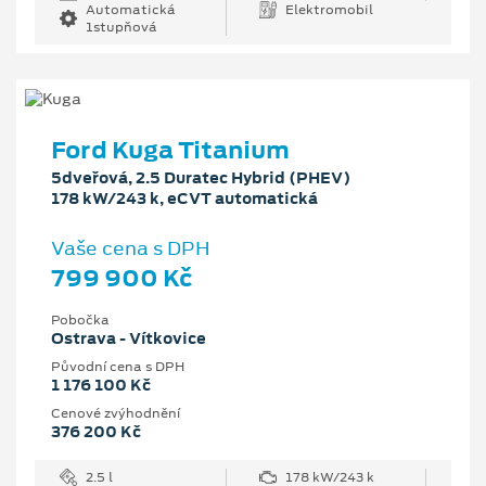
Automatická
Elektromobil
1stupňová
Ford Kuga Titanium
5dveřová, 2.5 Duratec Hybrid (PHEV)
178 kW/243 k, eCVT automatická
Vaše cena s DPH
799 900 Kč
Pobočka
Ostrava - Vítkovice
Původní cena s DPH
1 176 100 Kč
Cenové zvýhodnění
376 200 Kč
2.5 l
178 kW/243 k