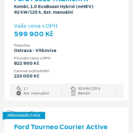
Kombi, 1.0 EcoBoost Hybrid (mHEV)
92 kW/125 k, 6st. manuální
Vaše cena s DPH
599 900 Kč
Pobočka
Ostrava - Vítkovice
Původní cena s DPH
822 900 Kč
Cenové zvýhodnění
223 000 Kč
1 l
92 kW/125 k
6st. manuální
Benzín
PŘEDVÁDĚCÍ VŮZ
Ford Tourneo Courier Active