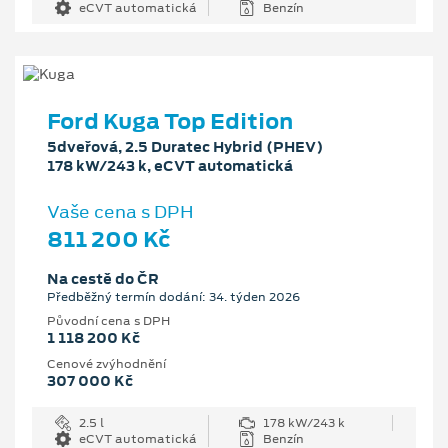
eCVT automatická
Benzín
Ford Kuga Top Edition
5dveřová, 2.5 Duratec Hybrid (PHEV)
178 kW/243 k, eCVT automatická
Vaše cena s DPH
811 200 Kč
Na cestě do ČR
Předběžný termín dodání: 34. týden 2026
Původní cena s DPH
1 118 200 Kč
Cenové zvýhodnění
307 000 Kč
2.5 l
178 kW/243 k
eCVT automatická
Benzín