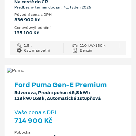
Na cestě do ČR
Předběžný termín dodání: 41. týden 2026
Původní cena s DPH
836 900 Kč
Cenové zvýhodnění
135 100 Kč
1.5 l
110 kW/150 k
6st. manuální
Benzín
Ford Puma Gen-E Premium
5dveřová, Přední pohon 46,8 kWh
123 kW/168 k, Automatická 1stupňová
Vaše cena s DPH
714 900 Kč
Pobočka