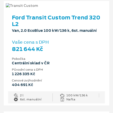
Ford Transit Custom Trend 320
L2
Van, 2.0 EcoBlue 100 kW/136 k, 6st. manuální
Vaše cena s DPH
821 644 Kč
Pobočka
Centrální sklad v ČR
Původní cena s DPH
1 226 335 Kč
Cenové zvýhodnění
404 691 Kč
2 l
100 kW/136 k
6st. manuální
Nafta