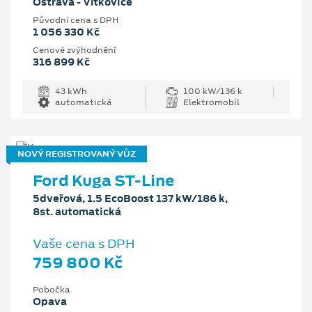
Ostrava - Vítkovice
Původní cena s DPH
1 056 330 Kč
Cenové zvýhodnění
316 899 Kč
43 kWh
100 kW/136 k
automatická
Elektromobil
NOVÝ REGISTROVANÝ VŮZ
Ford Kuga ST-Line
5dveřová, 1.5 EcoBoost 137 kW/186 k,
8st. automatická
Vaše cena s DPH
759 800 Kč
Pobočka
Opava