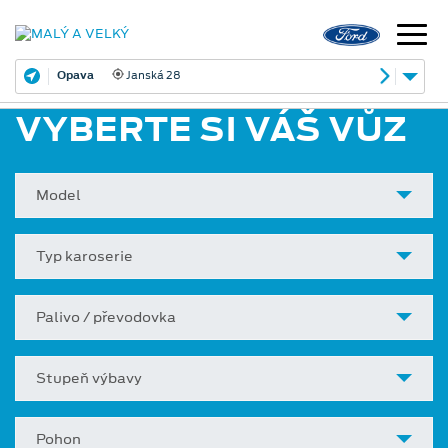
Opava
Janská 28
VYBERTE SI VÁŠ VŮZ
Model
Typ karoserie
Palivo / převodovka
Stupeň výbavy
Pohon