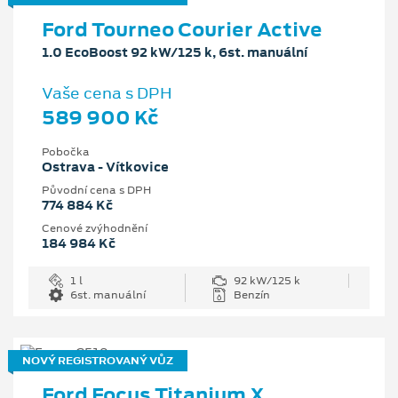
Ford Tourneo Courier Active
1.0 EcoBoost 92 kW/125 k, 6st. manuální
Vaše cena s DPH
589 900 Kč
Pobočka
Ostrava - Vítkovice
Původní cena s DPH
774 884 Kč
Cenové zvýhodnění
184 984 Kč
1 l
92 kW/125 k
6st. manuální
Benzín
NOVÝ REGISTROVANÝ VŮZ
Ford Focus Titanium X