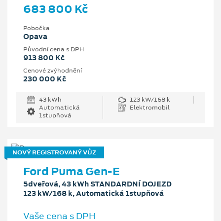
683 800 Kč
Pobočka
Opava
Původní cena s DPH
913 800 Kč
Cenové zvýhodnění
230 000 Kč
43 kWh
123 kW/168 k
Automatická
Elektromobil
1stupňová
NOVÝ REGISTROVANÝ VŮZ
Ford Puma Gen-E
5dveřová, 43 kWh STANDARDNÍ DOJEZD
123 kW/168 k, Automatická 1stupňová
Vaše cena s DPH