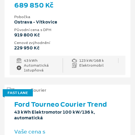
689 850 Kč
Pobočka
Ostrava - Vítkovice
Původní cena s DPH
919 800 Kč
Cenové zvýhodnění
229 950 Kč
43 kWh
123 kW/168 k
Automatická
Elektromobil
1stupňová
FAST LANE
Ford Tourneo Courier Trend
43 kWh Elektromotor 100 kW/136 k,
automatická
Vaše cena s