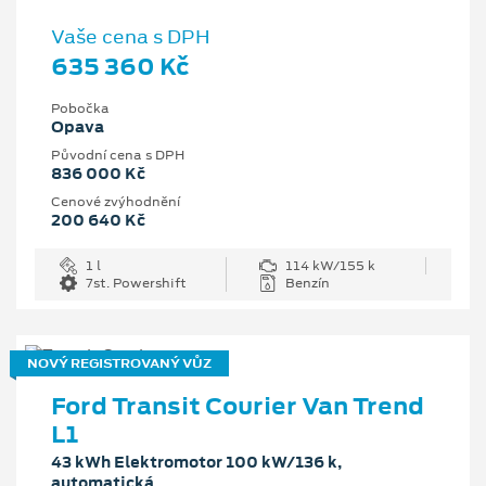
Vaše cena s DPH
635 360 Kč
Pobočka
Opava
Původní cena s DPH
836 000 Kč
Cenové zvýhodnění
200 640 Kč
1 l
114 kW/155 k
7st. Powershift
Benzín
NOVÝ REGISTROVANÝ VŮZ
Ford Transit Courier Van Trend
L1
43 kWh Elektromotor 100 kW/136 k,
automatická