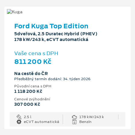
Ford Kuga Top Edition
5dveřová, 2.5 Duratec Hybrid (PHEV)
178 kW/243 k, eCVT automatická
Vaše cena s DPH
811 200 Kč
Na cestě do ČR
Předběžný termín dodání: 34. týden 2026
Původní cena s DPH
1 118 200 Kč
Cenové zvýhodnění
307 000 Kč
2.5 l
178 kW/243 k
eCVT automatická
Benzín