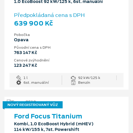
1.0 EcoBoost 92 kW/125 k, 6st. manuální
Předpokládaná cena s DPH
639 900 Kč
Pobočka
Opava
Původní cena s DPH
763 147 Kč
Cenové zvýhodnění
123 247 Kč
1 l
92 kW/125 k
6st. manuální
Benzín
NOVÝ REGISTROVANÝ VŮZ
Ford Focus Titanium
Kombi, 1.0 EcoBoost Hybrid (mHEV)
114 kW/155 k, 7st. Powershift