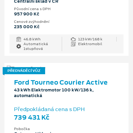
Centrální sklad v ČR
Původní cena s DPH
957 900 Kč
Cenové zvýhodnění
235 000 Kč
46.8 kWh
123 kW/168 k
Automatická
Elektromobil
1stupňová
PŘEDVÁDĚCÍ VŮZ
Ford Tourneo Courier Active
43 kWh Elektromotor 100 kW/136 k,
automatická
Předpokládaná cena s DPH
739 431 Kč
Pobočka