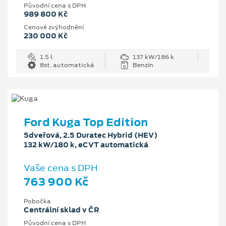
Původní cena s DPH
989 800 Kč
Cenové zvýhodnění
230 000 Kč
1.5 l
137 kW/186 k
8st. automatická
Benzín
Ford Kuga Top Edition
5dveřová, 2.5 Duratec Hybrid (HEV)
132 kW/180 k, eCVT automatická
Vaše cena s DPH
763 900 Kč
Pobočka
Centrální sklad v ČR
Původní cena s DPH