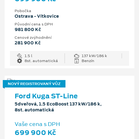
Pobočka
Ostrava - Vítkovice
Původní cena s DPH
981 800 Kč
Cenové zvýhodnění
281 900 Kč
1.5 l
137 kW/186 k
8st. automatická
Benzín
NOVÝ REGISTROVANÝ VŮZ
Ford Kuga ST-Line
5dveřová, 1.5 EcoBoost 137 kW/186 k,
8st. automatická
Vaše cena s DPH
699 900 Kč