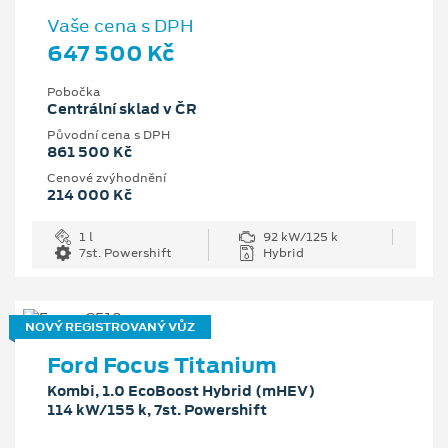
Vaše cena s DPH
647 500 Kč
Pobočka
Centrální sklad v ČR
Původní cena s DPH
861 500 Kč
Cenové zvýhodnění
214 000 Kč
1 l
92 kW/125 k
7st. Powershift
Hybrid
NOVÝ REGISTROVANÝ VŮZ
Ford Focus Titanium
Kombi, 1.0 EcoBoost Hybrid (mHEV)
114 kW/155 k, 7st. Powershift