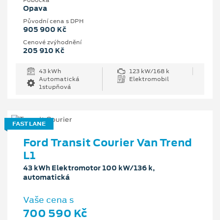
Pobočka
Opava
Původní cena s DPH
905 900 Kč
Cenové zvýhodnění
205 910 Kč
43 kWh
123 kW/168 k
Automatická
Elektromobil
1stupňová
FAST LANE
Ford Transit Courier Van Trend
L1
43 kWh Elektromotor 100 kW/136 k,
automatická
Vaše cena s
700 590 Kč