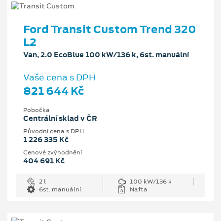
Ford Transit Custom Trend 320
L2
Van, 2.0 EcoBlue 100 kW/136 k, 6st. manuální
Vaše cena s DPH
821 644 Kč
Pobočka
Centrální sklad v ČR
Původní cena s DPH
1 226 335 Kč
Cenové zvýhodnění
404 691 Kč
2 l
100 kW/136 k
6st. manuální
Nafta