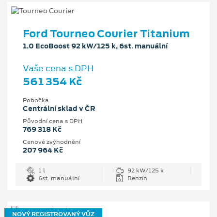
Ford Tourneo Courier Titanium
1.0 EcoBoost 92 kW/125 k, 6st. manuální
Vaše cena s DPH
561 354 Kč
Pobočka
Centrální sklad v ČR
Původní cena s DPH
769 318 Kč
Cenové zvýhodnění
207 964 Kč
1 l
92 kW/125 k
6st. manuální
Benzín
NOVÝ REGISTROVANÝ VŮZ