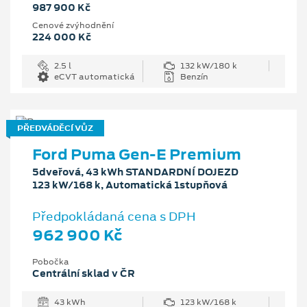
987 900 Kč
Cenové zvýhodnění
224 000 Kč
2.5 l
132 kW/180 k
eCVT automatická
Benzín
PŘEDVÁDĚCÍ VŮZ
Ford Puma Gen-E Premium
5dveřová, 43 kWh STANDARDNÍ DOJEZD
123 kW/168 k, Automatická 1stupňová
Předpokládaná cena s DPH
962 900 Kč
Pobočka
Centrální sklad v ČR
43 kWh
123 kW/168 k