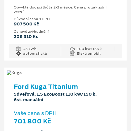
Obvyklá dodací lhůta 2-3 měsíce. Cena pro základní
1
verzi.
Původní cena s DPH
907 500 Kč
Cenové zvýhodnění
206 910 Kč
43 kWh
100 kW/136 k
automatická
Elektromobil
Ford Kuga Titanium
5dveřová, 1.5 EcoBoost 110 kW/150 k,
6st. manuální
Vaše cena s DPH
701 800 Kč