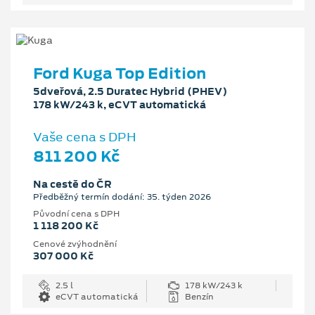
Ford Kuga Top Edition
5dveřová, 2.5 Duratec Hybrid (PHEV)
178 kW/243 k, eCVT automatická
Vaše cena s DPH
811 200 Kč
Na cestě do ČR
Předběžný termín dodání: 35. týden 2026
Původní cena s DPH
1 118 200 Kč
Cenové zvýhodnění
307 000 Kč
2.5 l
178 kW/243 k
eCVT automatická
Benzín