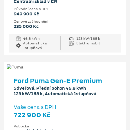
Centrální sklad v ČR
Původní cena s DPH
949 900 Kč
Cenové zvýhodnění
235 000 Kč
46.8 kWh
123 kW/168 k
Automatická
Elektromobil
1stupňová
Ford Puma Gen-E Premium
5dveřová, Přední pohon 46,8 kWh
123 kW/168 k, Automatická 1stupňová
Vaše cena s DPH
722 900 Kč
Pobočka