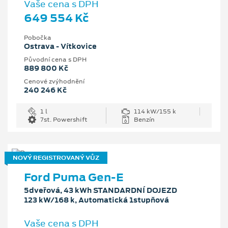
Vaše cena s DPH
649 554 Kč
Pobočka
Ostrava - Vítkovice
Původní cena s DPH
889 800 Kč
Cenové zvýhodnění
240 246 Kč
1 l
114 kW/155 k
7st. Powershift
Benzín
NOVÝ REGISTROVANÝ VŮZ
Ford Puma Gen-E
5dveřová, 43 kWh STANDARDNÍ DOJEZD
123 kW/168 k, Automatická 1stupňová
Vaše cena s DPH