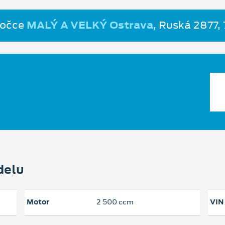
bočce
MALÝ A VELKÝ Ostrava
, Ruská 2877,
delu
Motor
2 500 ccm
VIN