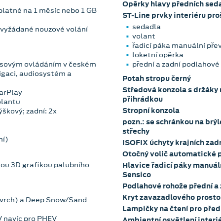
Opěrky hlavy předních sed
dplatné na 1 měsíc nebo 1 GB
ST-Line prvky interiéru pro
sedadla
i vyžádané nouzové volání
volant
řadicí páka manuální př
loketní opěrka
lasovým ovládáním v českém
přední a zadní podlahové
igaci, audiosystém a
Potah stropu černý
Středová konzola s držáky 
CarPlay
přihrádkou
olantu
Stropní konzola
ýškový; zadní: 2x
pozn.: se schránkou na brý
střechy
ní)
ISOFIX úchyty krajních zad
Otočný volič automatické 
nou 3D grafikou palubního
Hlavice řadicí páky manuál
Sensico
Podlahové rohože přední a
Kryt zavazadlového prosto
povrch) a Deep Snow/Sand
Lampičky na čtení pro před
EV navíc pro PHEV
Ambientní osvětlení inter