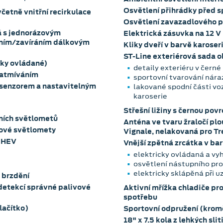
Osvětlení přihrádky před 
etně vnitřní recirkulace
Osvětlení zavazadlového p
ná s jednorázovým
Elektrická zásuvka na 12 V
áním/zavíráním dálkovým
Kliky dveří v barvě karoser
ST-Line exteriérová sada o
cky ovládané)
detaily exteriéru v černé
zatmíváním
sportovní tvarování nára
 senzorem a nastavitelným
lakované spodní části vo
karoserie
Střešní ližiny s černou po
dních světlometů
Anténa ve tvaru žraločí plo
kové světlomety
Vignale, nelakovaná pro Tr
 PHEV
Vnější zpětná zrcátka v ba
elektricky ovládaná a vy
osvětlení nástupního pro
elektricky sklápěná při 
 brzdění
detekcí správné palivové
Aktivní mřížka chladiče pr
spotřebu
tlačítko)
Sportovní odpružení (kro
18" x 7.5 kola z lehkých sl