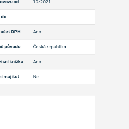
rovozu od
10/2021
 do
očet DPH
Ano
ě původu
Česká republika
isní knížka
Ano
í majitel
Ne