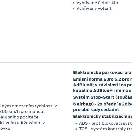
Vyhřívané čelní sklo
Vyhřívaný volant
Elektronická parkovací brz
Emisní norma Euro 6.2 pro 
AdBlue®; v závislosti na 
kapalinu AdBlue® i mimo se
Systém Stop-Start (součás
6 airbagů - 2x přední a 2x b
lným omezením rychlosti v
pro obě řady sedadel
-200 km/h pro manuál
Elektronický stabilizační 
 palubního počítače
aktivním udržováním v
ABS - protiblokovací sys
dovku
TCS - systém kontroly tr