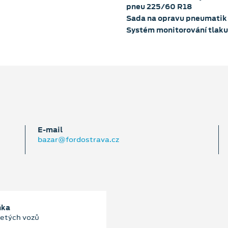
pneu 225/60 R18
Sada na opravu pneumatik
Systém monitorování tlak
E‑mail
bazar@fordostrava.cz
ňka
jetých vozů