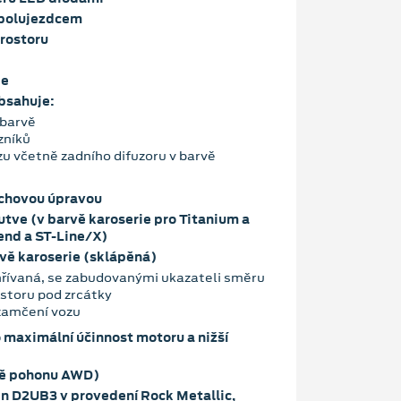
spolujezdcem
rostoru
ie
bsahuje:
 barvě
zníků
zu včetně zadního difuzoru v barvě
vrchovou úpravou
utve (v barvě karoserie pro Titanium a
end a ST-Line/X)
rvě karoserie (sklápěná)
hřívaná, se zabudovanými ukazateli směru
storu pod zrcátky
uzamčení vozu
o maximální účinnost motoru a nižší
mě pohonu AWD)
itin D2UB3 v provedení Rock Metallic,