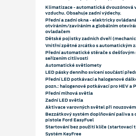
Klimatizace - automatická dvouzónová vč
vzduchu. Obsahuje zadní výdechy.
Přední a zadní okna - elektricky ovláda
otvíráním/zavíráním a globálním otevír
ovladačem
Dětské pojistky zadních dveří (mechani
Vnitřní zpětné zrcátko s automatickým 
Přední automatické stěrače s dešťovým
seřízením citlivosti
Automatické světlomety
LED pásky denního svícení součástí pře
Přední LED potkávací a halogenové dál
pozn.: halogenové potkávací pro HEV a
Přední mlhová světla
Zadní LED světla
Aktivace varovných světel při nouzovém
Bezzátkový systém doplňování paliva s 
pistole Ford EasyFuel
Startování bez použití klíče (startovací 
Systém KeyFree