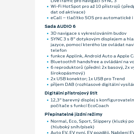
LiveTraffic pro navigaci SYNC 3
Wi-Fi HotSpot pro až 10 přístrojů (pře
dat od aktivace)
eCall – tlačítko SOS pro automatické 
Sada AUDIO 6
3D navigace s vykreslováním budov
SYNC 3 s 8" dotykovým displejem a h
jazyce, pomocí kterého lze ovládat nav
telefon
funkce Applink, Android Auto a Apple 
Bluetooth® handsfree a ovládání na v
6 reproduktorů (přední: 2x basový, 2x v
širokopásmový)
2x USB konektor; 1x USB pro Trend
příjem DAB (rozhlasové digitální vysílá
Digitální přístrojový štít
12,3" barevný displej s konfigurovatel
počítače s funkcí EcoCoach
Přepínatelné jízdní režimy
Normal, Eco, Sport, Slippery (kluzký 
(hluboký sníh/písek)
Auto EV, EV nyní, EV později, Nabíjení 