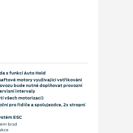
da s funkcí Auto Hold
naftové motory využívající vstřikování
provozu bude nutné doplňovat provozní
rvisní intervaly
tí všech motorizací)
oční pro řidiče a spolujezdce, 2x stropní
systém ESC
tém brzd
akce