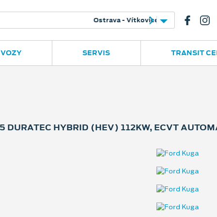
e
Ruská 2877
596 780 977
 VOZY
SERVIS
TRANSIT C
.5 DURATEC HYBRID (HEV) 112KW, ECVT AUTOM