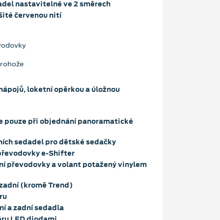
adel nastavitelné ve 2 směrech
šité červenou nití
evodovky
 rohože
nápojů, loketní opěrkou a úložnou
le pouze při objednání panoramatické
ních sedadel pro dětské sedačky
převodovky e-Shifter
ní převodovky a volant potažený vinylem
 zadní (kromě Trend)
ru
ní a zadní sedadla
iéru LED diodami