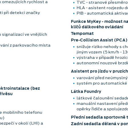
 omezujících rychlost a
TVC - stranové přesměr
HLA - asistent rozjezdu 
ti při detekci značky
PIB - automatická aktiva
Funkce MyKey - možnost na
klíčů dálkového ovládání
Tempomat
 signalizací ve vnějších
Pre-Collision Assist (PCA)
ouvání z parkovacího místa
snižuje riziko nehody s 
jiným vozem (5 km/h - 1
výstraha v případě hrozí
autonomní nouzové brzd
Asistent pro jízdu v pruzích
varování před neúmyslný
systém pro automatické n
lektroinstalace (bez
Látka Foundry
řívěsu
látkové čalounění sedade
manuální nastavení předn
opěrky řidiče a spolujezd
e mobilního telefonu
Přední sedadla sportovně 
zu)
ezpečí v okolí (LHI) a
Zadní sedadla dělená v p