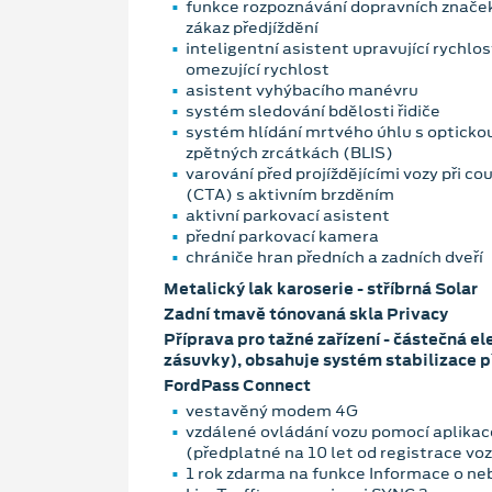
funkce rozpoznávání dopravních značek
zákaz předjíždění
inteligentní asistent upravující rychlos
omezující rychlost
asistent vyhýbacího manévru
systém sledování bdělosti řidiče
systém hlídání mrtvého úhlu s optickou
zpětných zrcátkách (BLIS)
varování před projíždějícími vozy při c
(CTA) s aktivním brzděním
aktivní parkovací asistent
přední parkovací kamera
chrániče hran předních a zadních dveří
Metalický lak karoserie - stříbrná Solar
Zadní tmavě tónovaná skla Privacy
Příprava pro tažné zařízení - částečná e
zásuvky), obsahuje systém stabilizace p
FordPass Connect
vestavěný modem 4G
vzdálené ovládání vozu pomocí aplikac
(předplatné na 10 let od registrace vo
1 rok zdarma na funkce Informace o neb