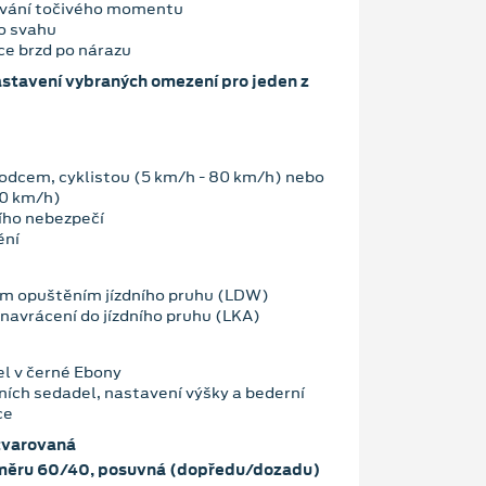
ování točivého momentu
do svahu
ce brzd po nárazu
stavení vybraných omezení pro jeden z
chodcem, cyklistou (5 km/h - 80 km/h) nebo
30 km/h)
cího nebezpečí
ění
m opuštěním jízdního pruhu (LDW)
avrácení do jízdního pruhu (LKA)
l v černé Ebony
ích sedadel, nastavení výšky a bederní
ce
tvarovaná
oměru 60/40, posuvná (dopředu/dozadu)