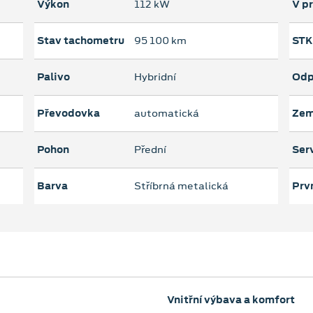
Výkon
112 kW
V p
Stav tachometru
95 100 km
STK
Palivo
Hybridní
Odp
Převodovka
automatická
Zem
Pohon
Přední
Serv
Barva
Stříbrná metalická
Prvn
Vnitřní výbava a komfort