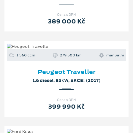
Cena s DPH
389 000 Kč
1 560 ccm
279 500 km
manuální
Peugeot Traveller
1.6 diesel, 85kW, AKCE! (2017)
Cena s DPH
399 990 Kč