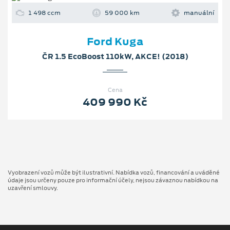
1 498 ccm
59 000 km
manuální
Ford Kuga
ČR 1.5 EcoBoost 110kW, AKCE! (2018)
Cena
409 990 Kč
Vyobrazení vozů může být ilustrativní. Nabídka vozů, financování a uváděné
údaje jsou určeny pouze pro informační účely, nejsou závaznou nabídkou na
uzavření smlouvy.