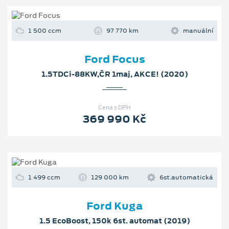
1 500 ccm
97 770 km
manuální
Ford Focus
1.5TDCi-88KW,ČR 1maj, AKCE! (2020)
Cena s DPH
369 990 Kč
1 499 ccm
129 000 km
6st.automatická
Ford Kuga
1.5 EcoBoost, 150k 6st. automat (2019)