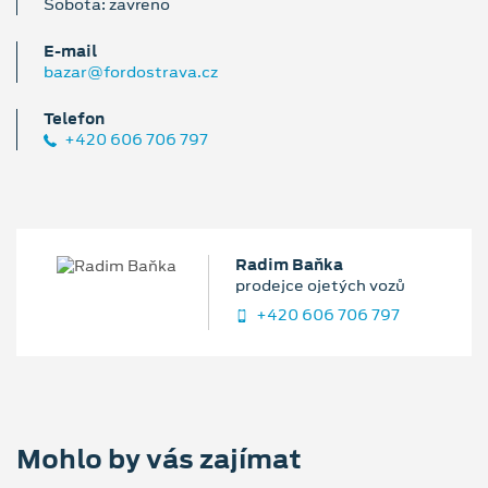
Sobota: zavřeno
E‑mail
bazar@fordostrava.cz
Telefon
+420 606 706 797
Radim Baňka
prodejce ojetých vozů
+420 606 706 797
Mohlo by vás zajímat