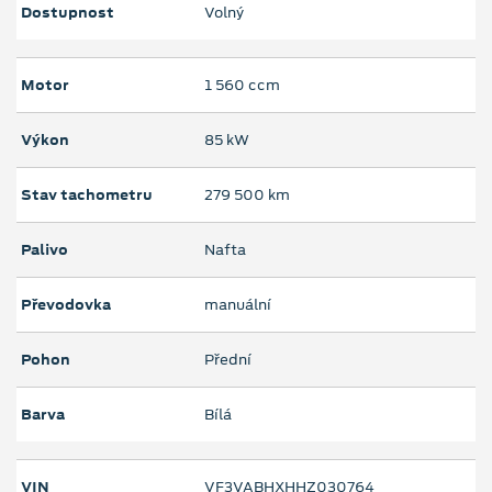
Dostupnost
Volný
Motor
1 560 ccm
Výkon
85 kW
Stav tachometru
279 500 km
Palivo
Nafta
Převodovka
manuální
Pohon
Přední
Barva
Bílá
VIN
VF3VABHXHHZ030764