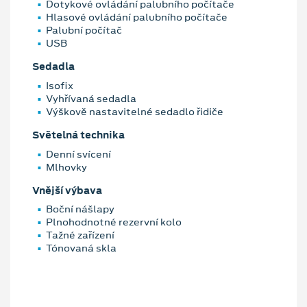
Dotykové ovládání palubního počítače
Hlasové ovládání palubního počítače
Palubní počítač
USB
Sedadla
Isofix
Vyhřívaná sedadla
Výškově nastavitelné sedadlo řidiče
Světelná technika
Denní svícení
Mlhovky
Vnější výbava
Boční nášlapy
Plnohodnotné rezervní kolo
Tažné zařízení
Tónovaná skla