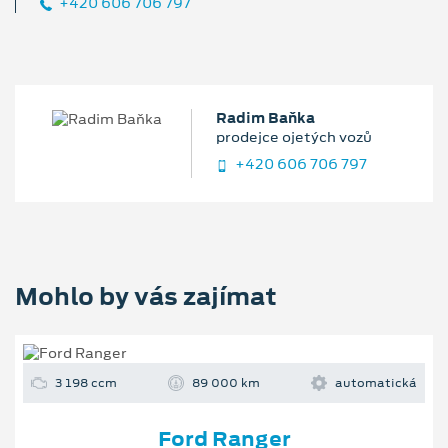
+420 606 706 797
Radim Baňka
prodejce ojetých vozů
+420 606 706 797
Mohlo by vás zajímat
3 198 ccm
89 000 km
automatická
Ford Ranger