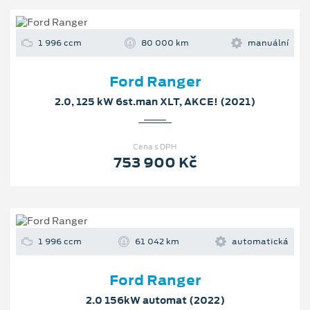
1 996 ccm
80 000 km
manuální
Ford Ranger
2.0, 125 kW 6st.man XLT, AKCE! (2021)
Cena s DPH
753 900 Kč
1 996 ccm
61 042 km
automatická
Ford Ranger
2.0 156kW automat (2022)