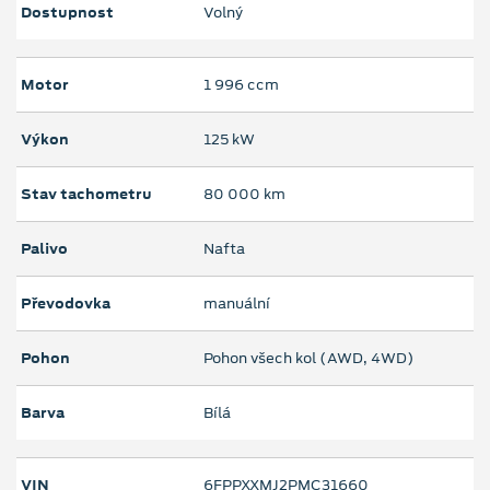
Dostupnost
Volný
Motor
1 996 ccm
Výkon
125 kW
Stav tachometru
80 000 km
Palivo
Nafta
Převodovka
manuální
Pohon
Pohon všech kol (AWD, 4WD)
Barva
Bílá
VIN
6FPPXXMJ2PMC31660