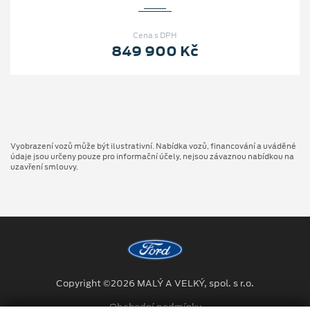
Cena s DPH
849 900 Kč
Vyobrazení vozů může být ilustrativní. Nabídka vozů, financování a uváděné
údaje jsou určeny pouze pro informační účely, nejsou závaznou nabídkou na
uzavření smlouvy.
Copyright ©2026 MALÝ A VELKÝ, spol. s r.o.
Obchodní podmínky