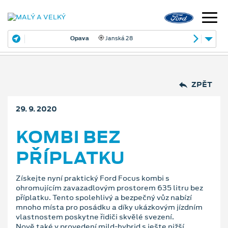
Opava
Janská 28
ZPĚT
29. 9. 2020
KOMBI BEZ
PŘÍPLATKU
Získejte nyní praktický Ford Focus kombi s
ohromujícím zavazadlovým prostorem 635 litru bez
příplatku. Tento spolehlivý a bezpečný vůz nabízí
mnoho místa pro posádku a díky ukázkovým jízdním
vlastnostem poskytne řidiči skvělé svezení.
Nově také v provedení mild-hybrid s ješte nižší