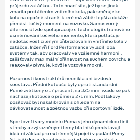
průjezdu zatáčkou. Tato hnací síla, jež by se jinak
zmařila protáčením vnitřního kola, pak směřuje ke
kolu na opačné straně, které má záběr lepší a dokáže
přenést točivý moment na vozovku. Samosvorný
diferenciál zde spolupracuje s technologií stranového
usměrňování točivého momentu, která potlačuje
nedotáčivost cíleným přibrzďováním vnitřního kola v
zatáčce. Inženýři Ford Performance vyladili oba
systémy tak, aby pracovaly ve vzájemné harmonii,
zajišťovaly maximální přilnavost na suchém povrchu a
reagovaly plynule, když je vozovka mokrá.
Pozornosti konstruktérů neunikla ani brzdová
soustava. Přední kotouče byly oproti standardní
Pumě zvětšeny o 17 procent, na 325 mm, vzadu se pak
nacházejí kotouče o průměru 271 mm. Podtlakový
posilovač byl nakalibrován s ohledem na
dávkovatelnost a zpětnou vazbu při sportovní jízdě.
Sportovní tvary modelu Puma s jeho dynamickou linií
střechy a zvýrazněnými lemy blatníků představují
ideální základ pro extrémnější pojetí v podání Pumy
ST, jejíž design kombinuje požadavky na vzhled a