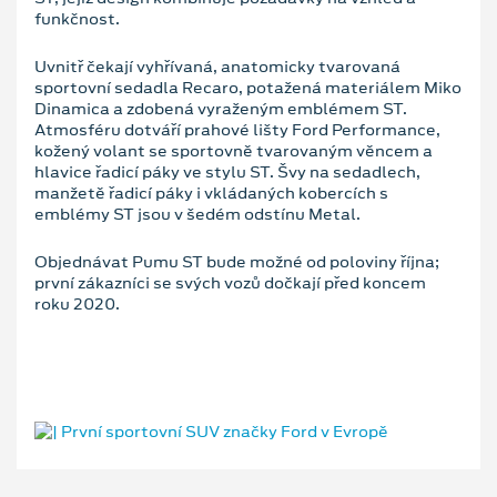
funkčnost.
Uvnitř čekají vyhřívaná, anatomicky tvarovaná
sportovní sedadla Recaro, potažená materiálem Miko
Dinamica a zdobená vyraženým emblémem ST.
Atmosféru dotváří prahové lišty Ford Performance,
kožený volant se sportovně tvarovaným věncem a
hlavice řadicí páky ve stylu ST. Švy na sedadlech,
manžetě řadicí páky i vkládaných kobercích s
emblémy ST jsou v šedém odstínu Metal.
Objednávat Pumu ST bude možné od poloviny října;
první zákazníci se svých vozů dočkají před koncem
roku 2020.