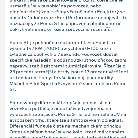
usměrňují síly působící na podvozek, nebo
přepínatelné jízdní režimy včetně módu Eco, který se
dosud v žádném voze Ford Performance neobjevil. I to
naznačuje, že Puma ST je připravena plnohodnotně
pokrýt velmi široký rozsah provozních scénářů.
Puma ST je poháněna motorem 1.5 EcoBoost1 o
výkonu 147 kW (200 k) a zrychlení 0-100 km/h
zvládne za pouhých 6,7 sekundy. Podvozek dostal
specifické naladění s odlišnou zkrutnou příčkou zadní
nápravy, stabilizátorem i tlumiči pérování. Řízení je o
25 procent strmější a brzdy jsou o 17 procent větší než
u standardní Pumy. To vše korunují pneumatiky
Michelin Pilot Sport 4S, vyvinuté speciálně pro Pumu
ST.
Samosvorný diferenciál zlepšuje přenos sil na
vozovku a potlačuje nedotáčivost, zejména na
výjezdech ze zatáček. Puma ST je jediné malé SUV na
evropském trhu, které lze s tímto prvkem objednat.
Diferenciál funguje čistě na mechanickém principu.
Omezuje přísun hnací síly na kolo, které má v daném
okamžiku menší přilnavost – například vnitřní kolo při