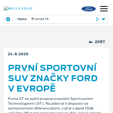
Opava
Janská 28
ZPĚT
24. 9. 2020
PRVNÍ SPORTOVNÍ
SUV ZNAČKY FORD
V EVROPĚ
Puma ST se pyšní propracovanými Sportovními
Technologiemi (ST). Na přání je k dispozici se
samosvorným diferenciálem, což je v dané třídě
unikátní. Má také patentované pružiny, které cíleně