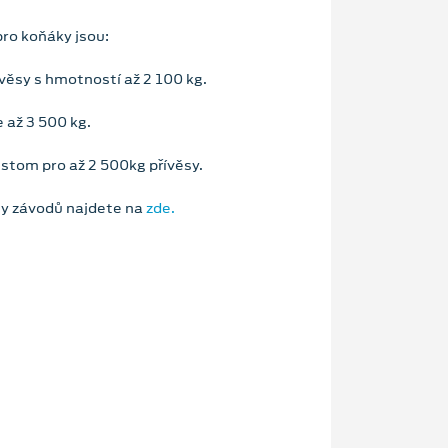
pro koňáky jsou:
věsy s hmotností až 2 100 kg.
 až 3 500 kg.
tom pro až 2 500kg přívěsy.
ny závodů najdete na
zde.