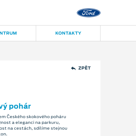
Ostrava - Vítkovice
Ruská 2877
ENTRUM
KONTAKTY
ZPĚT
vý pohár
rem Českého skokového poháru
iznost a eleganci na parkuru,
vost na cestách, sdílíme stejnou
kon.