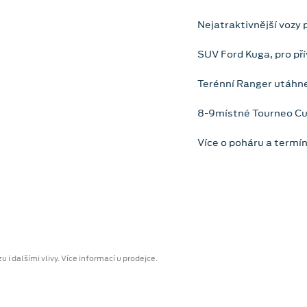
Nejatraktivnější vozy 
SUV Ford Kuga, pro pří
Terénní Ranger utáhne
8-9místné Tourneo Cus
Více o poháru a termí
 i dalšími vlivy. Více informací u prodejce.