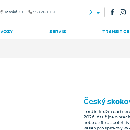
 28
553 760 131
 VOZY
SERVIS
TRANSIT C
Český skoko
Ford je hrdým partne
2026. Ať už jde o prec
nebo o sílu a spolehli
vášeň pro špičkový vý