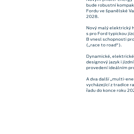
bude robustní kompakt
Fordu ve španělské Va
2028.
Nový malý elektrický 
s pro Ford typickou j
B vnesl schopnosti pr
(„race to road“).
Dynamické, elektrick
designový jazyk i jízd
provedení ideálním pr
A dva další „multi-en
vycházející z tradice 
řadu do konce roku 20