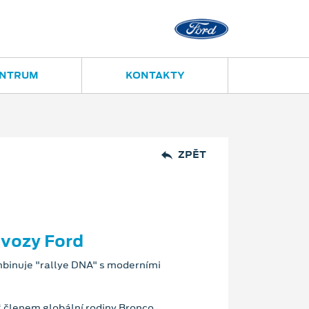
Ostrava - Vítkovice
Ruská 2877
ENTRUM
KONTAKTY
ZPĚT
 vozy Ford
binuje "rallye DNA" s moderními
 členem globální rodiny Bronco