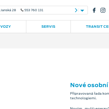
 28
553 760 131
 VOZY
SERVIS
TRANSIT C
Nové osobní
Připravovaná řada kom
technologiemi.
Novým „multi-energy“