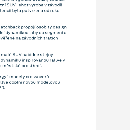
ní SUV, jehož výroba v závodě
lencii byla potvrzena od roku
hatchback propojí osobitý design
ízdní dynamikou, aby do segmentu
ověřené na závodních tratích
é malé SUV nabídne stejný
ní dynamiku inspirovanou rallye v
o městské prostředí.
ergy“ modely crossoverů
rallye doplní novou modelovou
29.