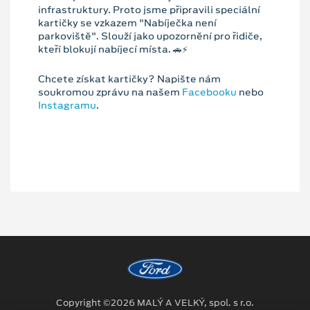
infrastruktury. Proto jsme připravili speciální
kartičky se vzkazem "Nabíječka není
parkoviště". Slouží jako upozornění pro řidiče,
kteří blokují nabíjecí místa. 🚗⚡️
Chcete získat kartičky? Napište nám
soukromou zprávu na našem
Facebooku
nebo
Instagramu
.
Copyright ©2026 MALÝ A VELKÝ, spol. s r.o.