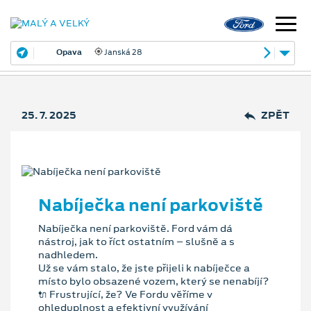
Opava
Janská 28
25. 7. 2025
ZPĚT
Nabíječka není parkoviště
Nabíječka není parkoviště. Ford vám dá
nástroj, jak to říct ostatním – slušně a s
nadhledem.
Už se vám stalo, že jste přijeli k nabíječce a
místo bylo obsazené vozem, který se nenabíjí?
🔌 Frustrující, že? Ve Fordu věříme v
ohleduplnost a efektivní využívání