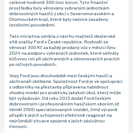
celkové hodnotě 300 tisíc korun. Tyto finanční
prostředky byly věnovány vybraným jednotkám
dobrovolných hasičů z obcí v Severomoravském a
Olomouckém kraji, které byly nejvíce zasaženy
letošními povodněmi.
Tato iniciativa vznikla z návrhu majitelů dealerské
sítě značky Ford v České republice. Rozhodli se
věnovat 300 Kč za každý prodaný vůz v měsíci říjnu
2024 na podporu vybraných jednotek, které sehrály
klíčovou roli při záchranných a obnovovacích pracích
po ničivých povodních.
Vozy Ford jsou dlouhodobě mezi českými hasiči a
záchranáři oblíbené. Společnost Ford je ve spolupráci
s odborníky na přestavby připravena nabídnout
vhodný model pro prakticky jakýkoli úkol, který může
být vyžadován. Od roku 2015 dodal Ford českým
dobrovolným i profesionálním hasičským sborům již
téměř 2000 specializovaných vozidel, čímž výrazně
přispěl k jejich schopnosti efektivně reagovat na
nejrůznější situace spojené s jejich záslužnou
činností.