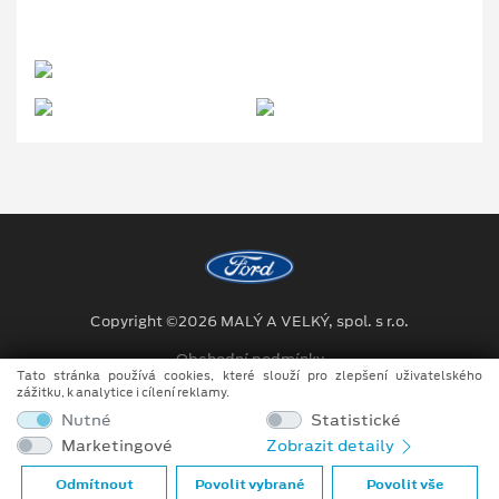
Copyright ©2026 MALÝ A VELKÝ, spol. s r.o.
Obchodní podmínky
Tato stránka používá cookies, které slouží pro zlepšení uživatelského
zážitku, k analytice i cílení reklamy.
Ochrana osobních údajů
Nutné
Statistické
Prohlášení o zpracování údajů konečných zákazníků
Marketingové
Zobrazit detaily
Při tvorbě videí a obrázků na tomto webu je využíváno kombinace
Odmítnout
Povolit vybrané
Povolit vše