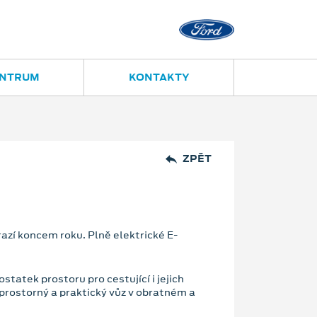
Ostrava - Vítkovice
Ruská 2877
ENTRUM
KONTAKTY
ZPĚT
zí koncem roku. Plně elektrické E-
tatek prostoru pro cestující i jejich
prostorný a praktický vůz v obratném a