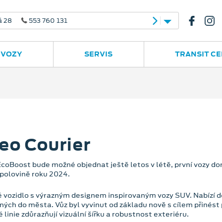
 28
553 760 131
 VOZY
SERVIS
TRANSIT C
eo Courier
Boost bude možné objednat ještě letos v létě, první vozy dora
 polovině roku 2024.
 vozidlo s výrazným designem inspirovaným vozy SUV. Nabízí dos
ch do města. Vůz byl vyvinut od základu nově s cílem přinést 
linie zdůrazňují vizuální šířku a robustnost exteriéru.