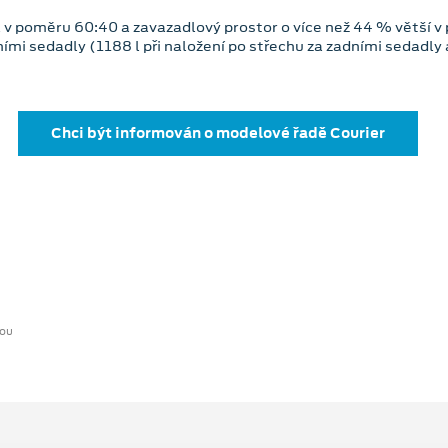
ená v poměru 60:40 a zavazadlový prostor o více než 44 % větší
ími sedadly (1188 l při naložení po střechu za zadními sedadly 
Chci být informován o modelové řadě Courier
hou